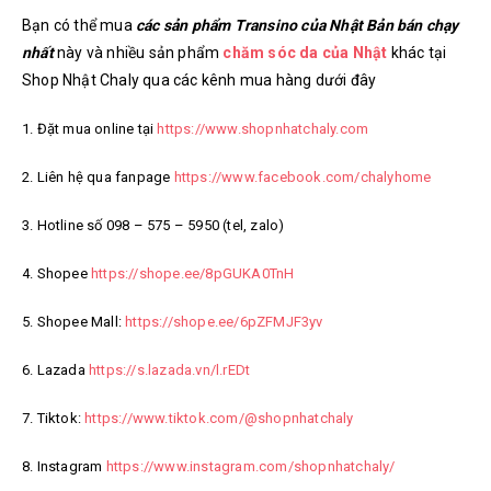
Bạn có thể mua
các sản phẩm Transino của Nhật Bản bán chạy
nhất
này và nhiều sản phẩm
chăm sóc da của Nhật
khác tại
Shop Nhật Chaly qua các kênh mua hàng dưới đây
1. Đặt mua online tại
https://www.shopnhatchaly.com
2. Liên hệ qua fanpage
https://www.facebook.com/chalyhome
3. Hotline số 098 – 575 – 5950 (tel, zalo)
4. Shopee
https://shope.ee/8pGUKA0TnH
5. Shopee Mall:
https://shope.ee/6pZFMJF3yv
6. Lazada
https://s.lazada.vn/l.rEDt
7. Tiktok:
https://www.tiktok.com/@shopnhatchaly
8. Instagram
https://www.instagram.com/shopnhatchaly/