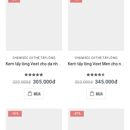
CHĂM SÓC CƠ THỂ
,
TẨY LÔNG
CHĂM SÓC CƠ THỂ
,
TẨY LÔNG
Kem tẩy lông Veet cho da nhạy cảm nội địa Nhật chính hãng
Kem tẩy lông Veet Men cho nam giới Nhật Bản
5.00
out of 5
4.50
out of 5
305.000
đ
345.000
đ
320.000
đ
350.000
đ
MUA
MUA
-15%
-27%