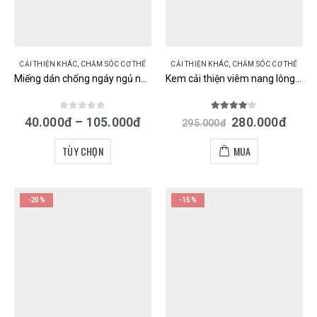
CẢI THIỆN KHÁC
,
CHĂM SÓC CƠ THỂ
CẢI THIỆN KHÁC
,
CHĂM SÓC CƠ THỂ
Miếng dán chống ngáy ngủ nội địa Nhật Ibiki Boushi Tape
Kem cải thiện viêm nang lông Zaraporo Rohto Nhật 35gr
0
out of 5
4.00
out of 5
40.000
đ
–
105.000
đ
280.000
đ
295.000
đ
TÙY CHỌN
MUA
-20%
-15%