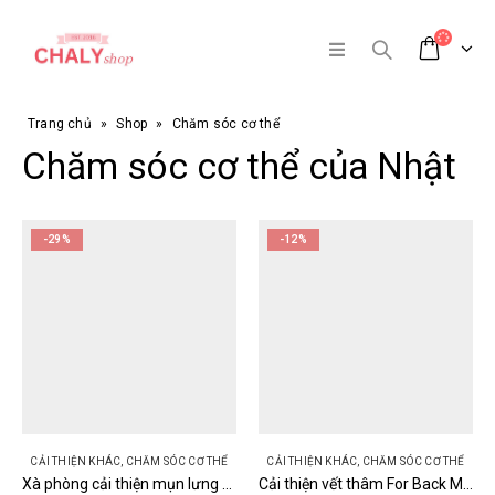
Trang chủ
»
Shop
»
Chăm sóc cơ thể
Chăm sóc cơ thể của Nhật
-29%
-12%
CẢI THIỆN KHÁC
,
CHĂM SÓC CƠ THỂ
CẢI THIỆN KHÁC
,
CHĂM SÓC CƠ THỂ
Xà phòng cải thiện mụn lưng For Back Medicated Soap Pelican của Nhật 50g / 135g
Cải thiện vết thâm For Back Medicated Mist Pelican dạng lotion xịt 100ml