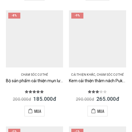
-8%
-9%
CHĂM SÓC CƠ THỂ
CẢI THIỆN KHÁC
,
CHĂM SÓC CƠ THỂ
Bộ sản phẩm cải thiện mụn lưng và vết thâm hiệu quả For Back Nhật Bản
Kem cải thiện thâm nách Pukku Puku Bubble Soda Pack Nhật
5.00
out of 5
3.00
out of 5
185.000
đ
265.000
đ
200.000
đ
290.000
đ
MUA
MUA
-5%
-1%