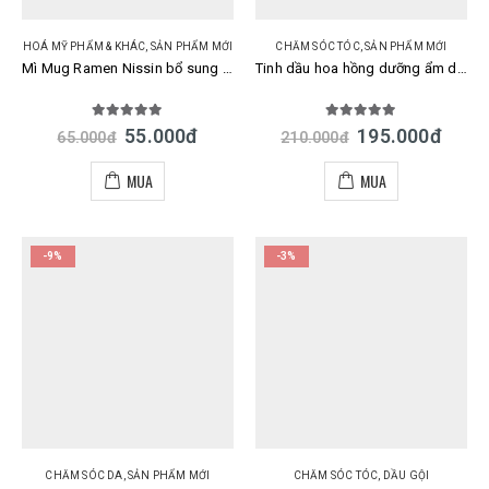
HOÁ MỸ PHẨM & KHÁC
,
SẢN PHẨM MỚI
CHĂM SÓC TÓC
,
SẢN PHẨM MỚI
Mì Mug Ramen Nissin bổ sung Canxi, Vitamin B1, B2 94g (4 gói) Nhật
Tinh dầu hoa hồng dưỡng ẩm da & tóc Rosenoa Rose Oil 60ml Nhật
5.00
out of 5
5.00
out of 5
55.000
đ
195.000
đ
65.000
đ
210.000
đ
MUA
MUA
-9%
-3%
CHĂM SÓC DA
,
SẢN PHẨM MỚI
CHĂM SÓC TÓC
,
DẦU GỘI