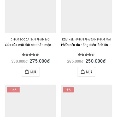
CHĂM SÓC DA
,
SẢN PHẨM MỚI
KEM NỀN - PHẤN PHỦ
,
SẢN PHẨM MỚI
Sữa rửa mặt đất sét thảo mộc Claypathy Herb Clay Foam 150g Nhật Bản
Phấn nén đa năng siêu lành tính Meishoku Moist-Labo BB Mineral Pressed Powder 9g – Màu tự nhiên 03 Nhật
5.00
out of 5
4.50
out of 5
275.000
đ
250.000
đ
350.000
đ
285.000
đ
MUA
MUA
-14%
-5%