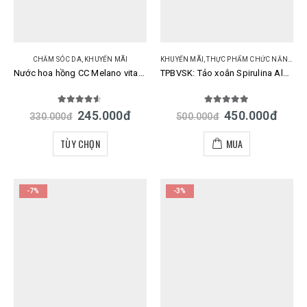
CHĂM SÓC DA
,
KHUYẾN MÃI
KHUYẾN MÃI
,
THỰC PHẨM CHỨC NĂNG
Nước hoa hồng CC Melano vitamin C lotion Rohto Nhật trắng da mờ thâm
TPBVSK: Tảo xoắn Spirulina Algae Nhật Bản hộp 2200 viên mác đỏ
4.50
out of 5
5.00
out of 5
245.000
đ
450.000
đ
330.000
đ
500.000
đ
TÙY CHỌN
MUA
-7%
-3%