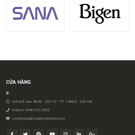
Get in touch
CỬA HÀNG
Giờ mở cửa: 8h30 - 20h T2 - T7. 14h00 - 20h CN
Hotline: 098.575.5950
contactus@shopnhatchaly.com