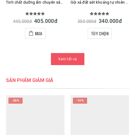
Tinh chất dưỡng ẩm chuyên sâu giảm nếp nhăn ngăn chảy xệ Meishoku Harinista Delivery Essence 30ml Nhật
Gội xả đất sét khoáng tự nhiên cho tóc dầu CLAYGE Shampoo & Treatment SR / M 500ml Nhật
5.00
out of 5
5.00
out of 5
405.000
đ
340.000
đ
445.000
đ
350.000
đ
MUA
TÙY CHỌN
Xem tất cả
SẢN PHẨM GIẢM GIÁ
-26%
-10%