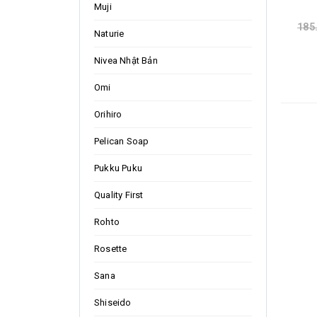
Muji
185
Naturie
Nivea Nhật Bản
Omi
Orihiro
Pelican Soap
Pukku Puku
Quality First
Rohto
Rosette
Sana
Shiseido