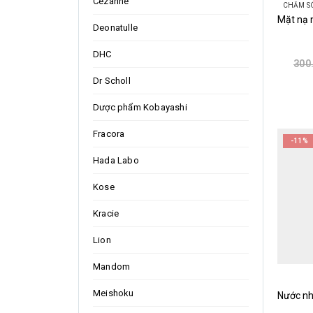
Cezanne
CHĂM S
Deonatulle
DHC
300
Dr Scholl
Dược phẩm Kobayashi
Fracora
-11%
Hada Labo
Kose
Kracie
Lion
Mandom
Meishoku