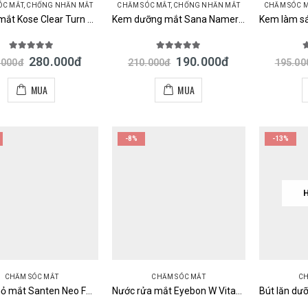
ÓC MẮT
,
CHỐNG NHĂN MẮT
CHĂM SÓC MẮT
,
CHỐNG NHĂN MẮT
CHĂM SÓC 
Mặt nạ mắt Kose Clear Turn Eye Zone Mask 64 miếng Nhật Bản
Kem dưỡng mắt Sana Nameraka Soymilk Wrinkle Eye Cream Nhật
5.00
out of 5
5.00
out of 5
5
280.000
đ
190.000
đ
.000
đ
210.000
đ
195.00
MUA
MUA
-8%
-13%
CHĂM SÓC MẮT
CHĂM SÓC MẮT
CH
Nước nhỏ mắt Santen Neo FX V Plus vàng 12ml Nhật
Nước rửa mắt Eyebon W Vitamin Kobayashi Premium Nhật Bản mẫu mới