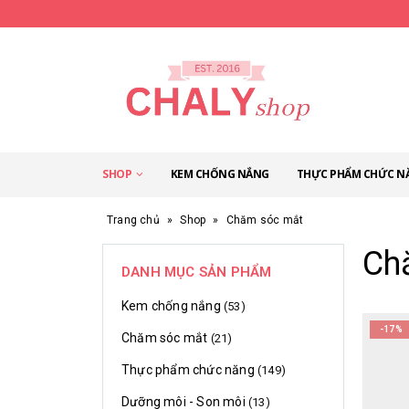
SHOP
KEM CHỐNG NẮNG
THỰC PHẨM CHỨC N
Trang chủ
»
Shop
»
Chăm sóc mắt
Ch
DANH MỤC SẢN PHẨM
Kem chống nắng
(53)
-17%
Chăm sóc mắt
(21)
Thực phẩm chức năng
(149)
Dưỡng môi - Son môi
(13)