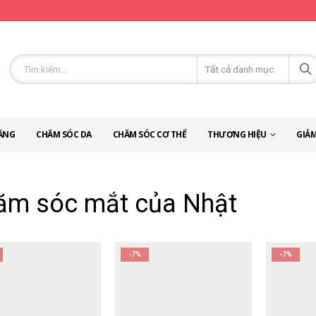
ĂNG
CHĂM SÓC DA
CHĂM SÓC CƠ THỂ
THƯƠNG HIỆU
GIẢM
ăm sóc mắt của Nhật
-7%
-7%