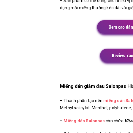
– Sản phẩm có thể dùng cho nhiều vị tr
dụng mỗi miếng thường kéo dài vài giờ,
Xem cao dán
Review cao
Miếng dán giảm đau Salonpas Hi
– Thành phần tạo nên
miếng dán Sal
Methyl salicylat, Menthol, polybutene, 
–
Miếng dán Salonpas
còn chứa
Vita