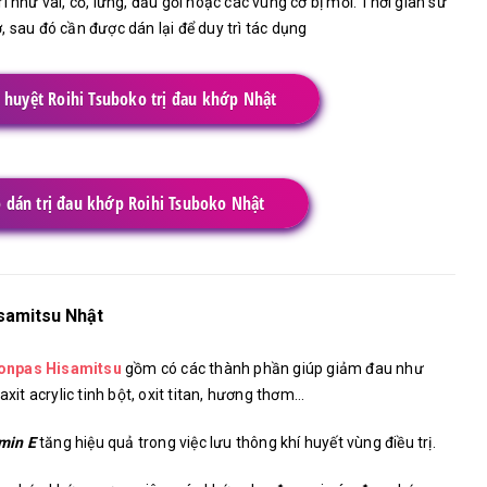
í như vai, cổ, lưng, đầu gối hoặc các vùng cơ bị mỏi. Thời gian sử
 sau đó cần được dán lại để duy trì tác dụng
 huyệt Roihi Tsuboko trị đau khớp Nhật
 dán trị đau khớp Roihi Tsuboko Nhật
samitsu Nhật
onpas Hisamitsu
gồm có các thành phần giúp giảm đau như
axit acrylic tinh bột, oxit titan, hương thơm…
min E
tăng hiệu quả trong việc lưu thông khí huyết vùng điều trị.