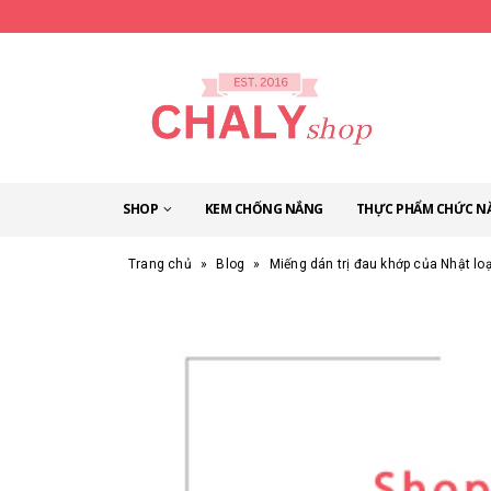
SHOP
KEM CHỐNG NẮNG
THỰC PHẨM CHỨC N
Trang chủ
»
Blog
»
Miếng dán trị đau khớp của Nhật loạ