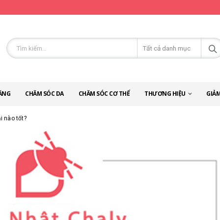
ĂNG
CHĂM SÓC DA
CHĂM SÓC CƠ THỂ
THƯƠNG HIỆU
GIẢM
i nào tốt?