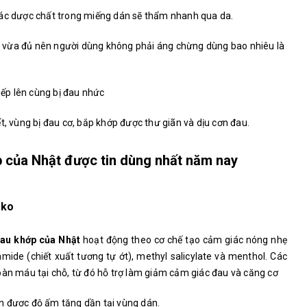
các dược chất trong miếng dán sẽ thẩm nhanh qua da.
 vừa đủ nên người dùng không phải áng chừng dùng bao nhiêu là
tiếp lên cùng bị đau nhức
t, vùng bị đau cơ, bắp khớp được thư giãn và dịu cơn đau.
p của Nhật được tin dùng nhất năm nay
oko
đau khớp của Nhật
hoạt động theo cơ chế tạo cảm giác nóng nhẹ
mide (chiết xuất tương tự ớt), methyl salicylate và menthol. Các
oàn máu tại chỗ, từ đó hỗ trợ làm giảm cảm giác đau và căng cơ
n được độ ấm tăng dần tại vùng dán.