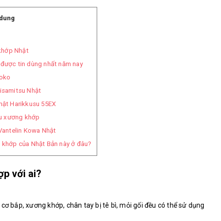
 dung
khớp Nhật
 được tin dùng nhất năm nay
boko
isamitsu Nhật
hật Harikkusu 55EX
au xương khớp
Vantelin Kowa Nhật
g khớp của Nhật Bản này ở đâu?
p với ai?
cơ bắp, xương khớp, chân tay bị tê bì, mỏi gối đều có thể sử dụng