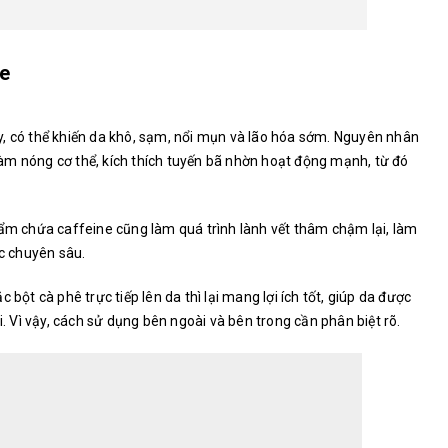
ne
y, có thể khiến da khô, sạm, nổi mụn và lão hóa sớm. Nguyên nhân
, làm nóng cơ thể, kích thích tuyến bã nhờn hoạt động mạnh, từ đó
hẩm chứa caffeine cũng làm quá trình lành vết thâm chậm lại, làm
c chuyên sâu.
 bột cà phê trực tiếp lên da thì lại mang lợi ích tốt, giúp da được
i. Vì vậy, cách sử dụng bên ngoài và bên trong cần phân biệt rõ.