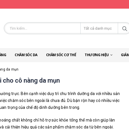
ĂNG
CHĂM SÓC DA
CHĂM SÓC CƠ THỂ
THƯƠNG HIỆU
GIẢM
nàng da mụn
i cho cô nàng da mụn
thường trực. Bên cạnh việc duy trì chu trình dưỡng da với nhiều sản
iệc chăm sóc bên ngoài là chưa đủ. Dù bận rộn hay có nhiều việc
an trọng của chế độ dinh dưỡng bên trong.
hoáng chất không chỉ hỗ trợ sức khỏe tổng thể mà còn giúp làn
à cải thiện hiệu quả các sản phẩm chăm sóc da từ bên ngoài.