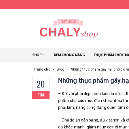
SHOP
KEM CHỐNG NẮNG
THỰC PHẨM CHỨC N
Trang chủ
»
Blog
»
Những thực phẩm gây hại cho cô 
Những thực phẩm gây hạ
20
– Đối với phái đẹp, mụn luôn là nỗi lo 
TH4
phẩm cho các mục đích khác nhau thì v
phải làm, nàng cũng đừng quên tầm qu
– Chế độ ăn cân bằng, đủ vitamin và k
da khỏe mạnh, giảm nguy cơ nổi mụn v