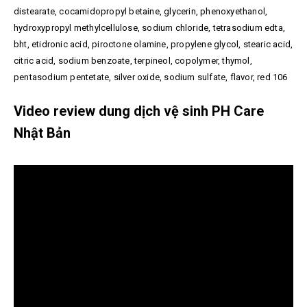
distearate, cocamidopropyl betaine, glycerin, phenoxyethanol,
hydroxypropyl methylcellulose, sodium chloride, tetrasodium edta,
bht, etidronic acid, piroctone olamine, propylene glycol, stearic acid,
citric acid, sodium benzoate, terpineol, copolymer, thymol,
pentasodium pentetate, silver oxide, sodium sulfate, flavor, red 106
Video review dung dịch vệ sinh PH Care
Nhật Bản