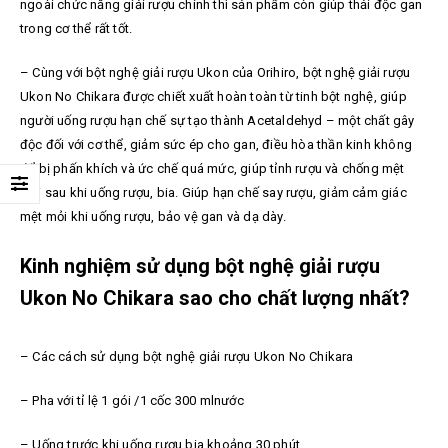
ngoài chức năng giải rượu chính thì sản phẩm còn giúp thải độc gan
trong cơ thể rất tốt.
– Cùng với bột nghệ giải rượu Ukon của Orihiro, bột nghệ giải rượu
Ukon No Chikara được chiết xuất hoàn toàn từ tinh bột nghệ, giúp
người uống rượu hạn chế sự tạo thành Acetaldehyd – một chất gây
độc đối với cơ thể, giảm sức ép cho gan, điều hòa thần kinh không
để bị phấn khích và ức chế quá mức, giúp tỉnh rượu và chống mệt
mỏi sau khi uống rượu, bia. Giúp hạn chế say rượu, giảm cảm giác
mệt mỏi khi uống rượu, bảo vệ gan và dạ dày.
Kinh nghiệm sử dụng bột nghệ giải rượu
Ukon No Chikara sao cho chất lượng nhất?
– Các cách sử dụng bột nghệ giải rượu Ukon No Chikara
– Pha với tỉ lệ 1 gói /1 cốc 300 mlnước
– Uống trước khi uống rượu bia khoảng 30 phút