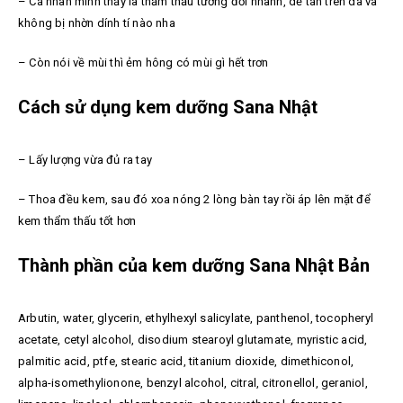
– Cá nhân mình thấy là thẩm thấu tương đối nhanh, dễ tán trên da và
không bị nhờn dính tí nào nha
– Còn nói về mùi thì ẻm hông có mùi gì hết trơn
Cách sử dụng kem dưỡng Sana Nhật
– Lấy lượng vừa đủ ra tay
– Thoa đều kem, sau đó xoa nóng 2 lòng bàn tay rồi áp lên mặt để
kem thẩm thấu tốt hơn
Thành phần của kem dưỡng Sana Nhật Bản
Arbutin, water, glycerin, ethylhexyl salicylate, panthenol, tocopheryl
acetate, cetyl alcohol, disodium stearoyl glutamate, myristic acid,
palmitic acid, ptfe, stearic acid, titanium dioxide, dimethiconol,
alpha-isomethylionone, benzyl alcohol, citral, citronellol, geraniol,