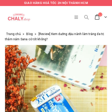
GIAO HÀNG HOẢ TỐC 2H NỘI THÀNH HCM
Trang chủ
»
Blog
»
[Review] Kem dưỡng đậu nành làm trắng da trị
thâm nám Sana có tốt không?