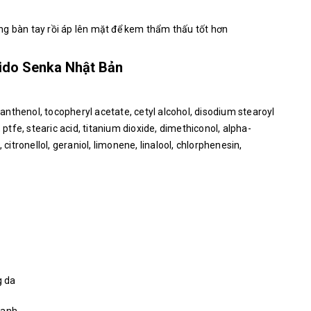
ng bàn tay rồi áp lên mặt để kem thẩm thấu tốt hơn
ido Senka Nhật Bản
 panthenol, tocopheryl acetate, cetyl alcohol, disodium stearoyl
 ptfe, stearic acid, titanium dioxide, dimethiconol, alpha-
 citronellol, geraniol, limonene, linalool, chlorphenesin,
g da