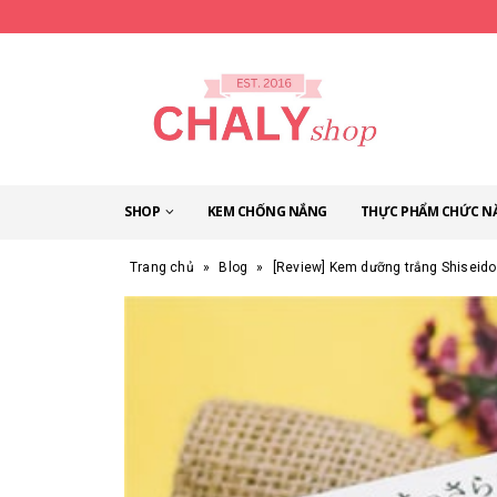
SHOP
KEM CHỐNG NẮNG
THỰC PHẨM CHỨC N
Trang chủ
»
Blog
»
[Review] Kem dưỡng trắng Shiseido