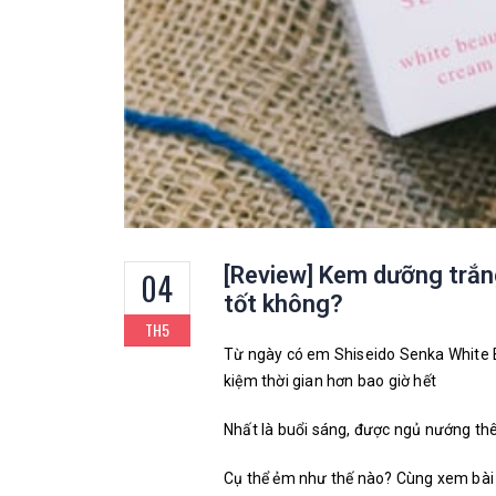
[Review] Kem dưỡng trắn
04
tốt không?
TH5
Từ ngày có em Shiseido Senka White B
kiệm thời gian hơn bao giờ hết
Nhất là buổi sáng, được ngủ nướng thê
Cụ thể ẻm như thế nào? Cùng xem bài 