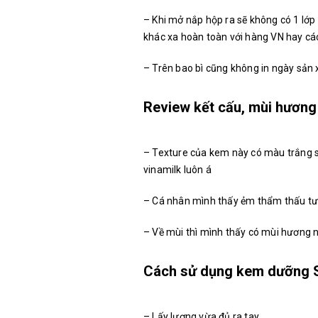
– Khi mở nắp hộp ra sẽ không có 1 lớ
khác xa hoàn toàn với hàng VN hay cá
– Trên bao bì cũng không in ngày sản
Review kết cấu, mùi hương
– Texture của kem này có màu trắng 
vinamilk luôn á
– Cá nhân mình thấy ẻm thẩm thấu tươ
– Về mùi thì mình thấy có mùi hương 
Cách sử dụng kem dưỡng 
– Lấy lượng vừa đủ ra tay