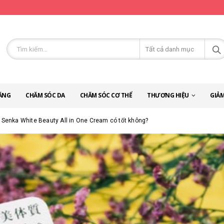
ĂNG
CHĂM SÓC DA
CHĂM SÓC CƠ THỂ
THƯƠNG HIỆU
GIẢM
 Senka White Beauty All in One Cream có tốt không?