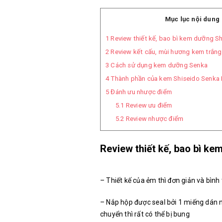
Mục lục nội dung
1
Review thiết kế, bao bì kem dưỡng S
2
Review kết cấu, mùi hương kem trắng
3
Cách sử dụng kem dưỡng Senka
4
Thành phần của kem Shiseido Senka 
5
Đánh ưu nhược điểm
5.1
Review ưu điểm
5.2
Review nhược điểm
Review thiết kế, bao bì k
– Thiết kế của ẻm thì đơn giản và bìn
– Nắp hộp được seal bởi 1 miếng dán n
chuyển thì rất có thể bị bung