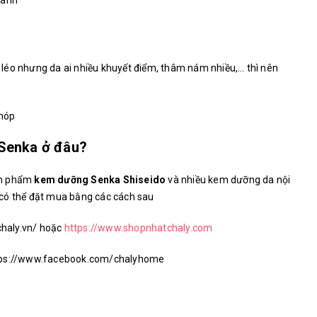
hanh
léo nhưng da ai nhiều khuyết điểm, thâm nám nhiều,… thì nên
 móp
Senka ở đâu?
ản phẩm
kem dưỡng Senka Shiseido
và nhiều
kem dưỡng da nội
có thể đặt mua bằng các cách sau
chaly.vn/ hoặc
https://www.shopnhatchaly.com
ttps://www.facebook.com/chalyhome