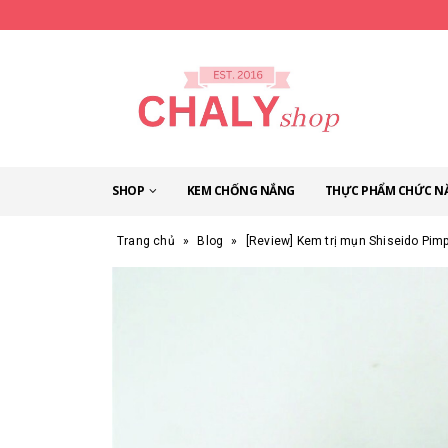
SHOP
KEM CHỐNG NẮNG
THỰC PHẨM CHỨC N
Trang chủ
»
Blog
»
[Review] Kem trị mụn Shiseido Pimp