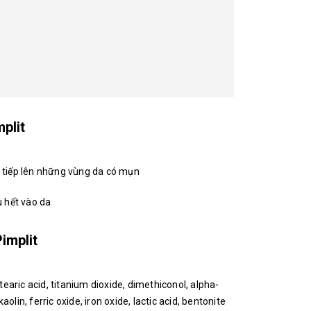
plit
ực tiếp lên những vùng da có mụn
 hết vào da
implit
 stearic acid, titanium dioxide, dimethiconol, alpha-
aolin, ferric oxide, iron oxide, lactic acid, bentonite