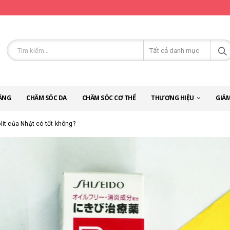
ĂNG
CHĂM SÓC DA
CHĂM SÓC CƠ THỂ
THƯƠNG HIỆU
GIẢM
lit của Nhật có tốt không?