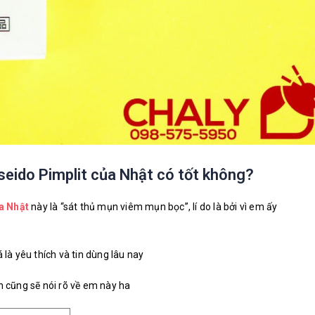
seido Pimplit của Nhật có tốt không?
a Nhật
này
là “sát thủ mụn viêm mụn bọc”, lí do là bởi vì em ấy
à yêu thích và tin dùng lâu nay
h cũng sẽ nói rõ về em này ha