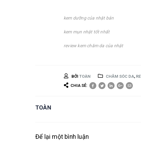
kem dưỡng của nhật bản
kem mụn nhật tốt nhất
review kem chăm da của nhật
BỞI
TOÀN
CHĂM SÓC DA
,
RE
CHIA SẺ:
TOÀN
Để lại một bình luận