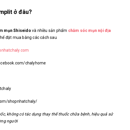
plit ở đâu?
m mụn Shiseido
và nhiều sản phẩm
chăm sóc mụn nội địa
thể đặt mua bằng các cách sau
pnhatchaly.com
.facebook.com/chalyhome
tchaly
.com/shopnhatchaly/
ốc, không có tác dụng thay thế thuốc chữa bệnh, hiệu quả sử
ừng người