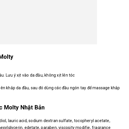
Molty
ầu. Lưu ý xịt vào da đầu, không xịt lên tóc
trên khắp da đầu, sau đó dùng các đầu ngón tay để massage khắp
óc Molty Nhật Bản
iol, lauric acid, sodium dextran sulfate, tocopheryl acetate,
hexylglycerin, edetate, paraben, viscosity modifie, fragrance