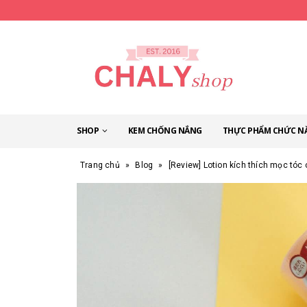
SHOP
KEM CHỐNG NẮNG
THỰC PHẨM CHỨC N
Trang chủ
»
Blog
»
[Review] Lotion kích thích mọc tóc