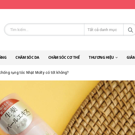
ĂNG
CHĂM SÓC DA
CHĂM SÓC CƠ THỂ
THƯƠNG HIỆU
GIẢM
 chống rụng tóc Nhật Molty có tốt không?