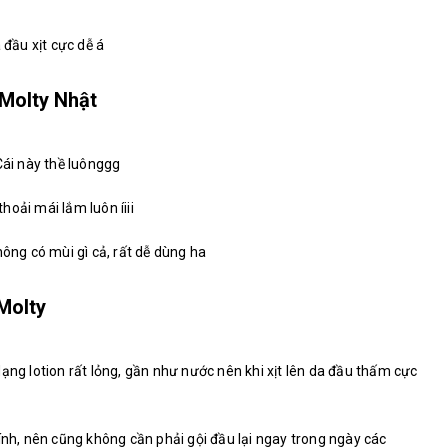
 đầu xịt cực dễ á
Molty Nhật
Cái này thề luônggg
thoải mái lắm luôn íiii
hông có mùi gì cả, rất dễ dùng ha
Molty
ạng lotion rất lỏng, gần như nước nên khi xịt lên da đầu thấm cực
ính, nên cũng không cần phải gội đầu lại ngay trong ngày các