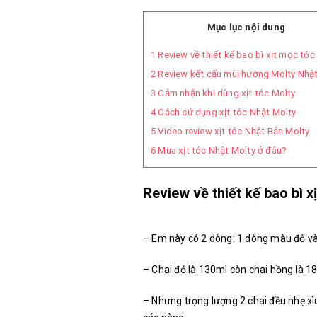
Mục lục nội dung
1
Review về thiết kế bao bì xịt mọc tóc
2
Review kết cấu mùi hương Molty Nhậ
3
Cảm nhận khi dùng xịt tóc Molty
4
Cách sử dụng xịt tóc Nhật Molty
5
Video review xịt tóc Nhật Bản Molty
6
Mua xịt tóc Nhật Molty ở đâu?
Review về thiết kế bao bì x
– Em này có 2 dòng: 1 dòng màu đỏ v
– Chai đỏ là 130ml còn chai hồng là 18
– Nhưng trọng lượng 2 chai đều nhẹ xì