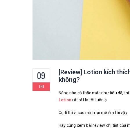
[Review] Lotion kích thí
09
không?
TH1
Nàng nào có thắc mắc như tiêu đề, thì 
Lotion
rất rất là tốt luôn ạ
Cụ tỉ thì vì sao mình lại mê ẻm tới vậy
Hãy cùng xem bài review chi tiết của 