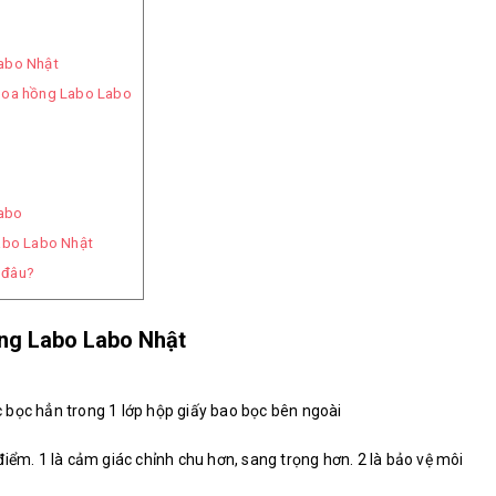
abo Nhật
hoa hồng Labo Labo
abo
abo Labo Nhật
 đâu?
ồng Labo Labo Nhật
 bọc hẳn trong 1 lớp hộp giấy bao bọc bên ngoài
iểm. 1 là cảm giác chỉnh chu hơn, sang trọng hơn. 2 là bảo vệ môi