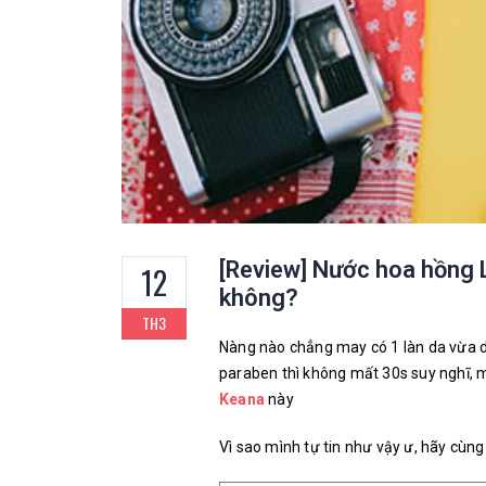
[Review] Nước hoa hồng 
12
không?
TH3
Nàng nào chẳng may có 1 làn da vừa dầu
paraben thì không mất 30s suy nghĩ, m
Keana
này
Vì sao mình tự tin như vậy ư, hãy cù