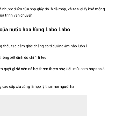
là nhược điểm của hộp giấy đó là dễ móp, và seal giấy khá mỏng
quá trình vận chuyển
 của nước hoa hồng Labo Labo
g thôi, tạo cảm giác chẳng có tí dưỡng ẩm nào luôn í
ông bết dính dù chỉ 1 tí teo
am quýt gì đó nên nó hơi thơm thơm nhẹ kiểu mùi cam hay sao á.
 cao cấp xíu cũng là hợp lý thui mọi người ha