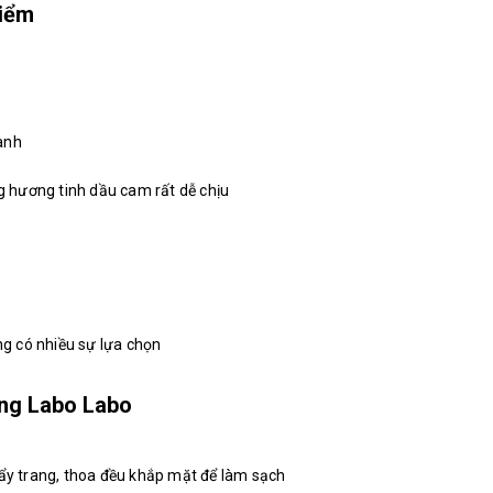
điểm
anh
 hương tinh dầu cam rất dễ chịu
ông có nhiều sự lựa chọn
ng Labo Labo
tẩy trang, thoa đều khắp mặt để làm sạch