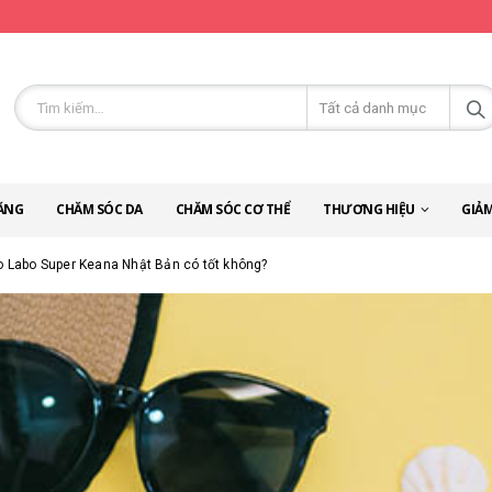
ĂNG
CHĂM SÓC DA
CHĂM SÓC CƠ THỂ
THƯƠNG HIỆU
GIẢM
o Labo Super Keana Nhật Bản có tốt không?