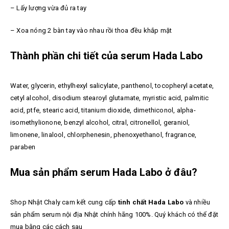
– Lấy lượng vừa đủ ra tay
– Xoa nóng 2 bàn tay vào nhau rồi thoa đều khắp mặt
Thành phần chi tiết của serum Hada Labo
Water, glycerin, ethylhexyl salicylate, panthenol, tocopheryl acetate,
cetyl alcohol, disodium stearoyl glutamate, myristic acid, palmitic
acid, ptfe, stearic acid, titanium dioxide, dimethiconol, alpha-
isomethylionone, benzyl alcohol, citral, citronellol, geraniol,
limonene, linalool, chlorphenesin, phenoxyethanol, fragrance,
paraben
Mua sản phẩm serum Hada Labo ở đâu?
Shop Nhật Chaly cam kết cung cấp
tinh chất Hada Labo
và nhiều
sản phẩm
serum nội địa Nhật chính hãng 100%. Quý khách có thể đặt
mua bằng các cách sau