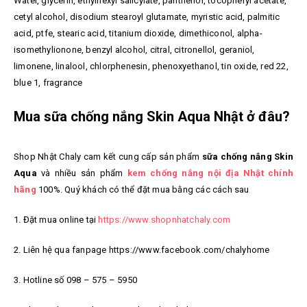
Water, glycerin, ethylhexyl salicylate, panthenol, tocopheryl acetate,
cetyl alcohol, disodium stearoyl glutamate, myristic acid, palmitic
acid, ptfe, stearic acid, titanium dioxide, dimethiconol, alpha-
isomethylionone, benzyl alcohol, citral, citronellol, geraniol,
limonene, linalool, chlorphenesin, phenoxyethanol, tin oxide, red 22,
blue 1, fragrance
Mua sữa chống nắng Skin Aqua Nhật ở đâu?
Shop Nhật Chaly cam kết cung cấp sản phẩm
sữa chống nắng Skin
Aqua
và nhiều sản phẩm
kem chống nắng nội địa Nhật chính
hãng
100%. Quý khách có thể đặt mua bằng các cách sau
1. Đặt mua online tại
https://www.shopnhatchaly.com
2. Liên hệ qua fanpage https://www.facebook.com/chalyhome
3. Hotline số 098 – 575 – 5950