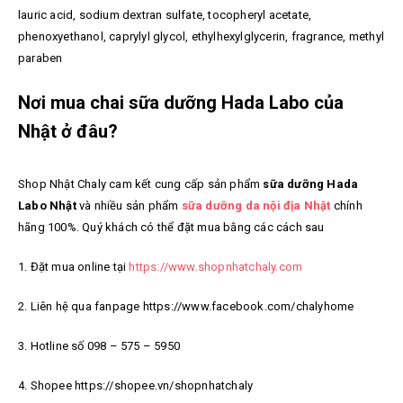
lauric acid, sodium dextran sulfate, tocopheryl acetate,
phenoxyethanol, caprylyl glycol, ethylhexylglycerin, fragrance, methyl
paraben
Nơi mua chai sữa dưỡng Hada Labo của
Nhật ở đâu?
Shop Nhật Chaly cam kết cung cấp sản phẩm
sữa dưỡng Hada
Labo Nhật
và nhiều sản phẩm
sữa dưỡng da nội địa Nhật
chính
hãng 100%. Quý khách có thể đặt mua bằng các cách sau
1. Đặt mua online tại
https://www.shopnhatchaly.com
2. Liên hệ qua fanpage https://www.facebook.com/chalyhome
3. Hotline số 098 – 575 – 5950
4. Shopee https://shopee.vn/shopnhatchaly