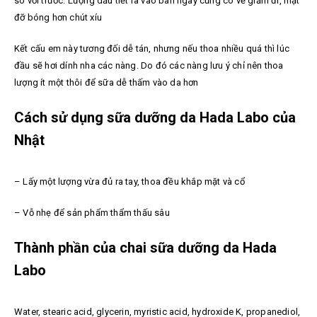
so với trước. Lượng dầu tiết ra vào ban ngày cũng có vẻ giảm đi, mặt
đỡ bóng hơn chút xíu
Kết cấu em này tương đối dễ tán, nhưng nếu thoa nhiều quá thì lúc
đầu sẽ hơi dính nha các nàng. Do đó các nàng lưu ý chỉ nên thoa
lượng ít một thôi để sữa dễ thấm vào da hơn
Cách sử dụng sữa dưỡng da Hada Labo của
Nhật
– Lấy một lượng vừa đủ ra tay, thoa đều khắp mặt và cổ
– Vỗ nhẹ để sản phẩm thẩm thấu sâu
Thành phần của chai sữa dưỡng da Hada
Labo
Water, stearic acid, glycerin, myristic acid, hydroxide K, propanediol,