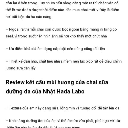
còn lại ở bên trong. Tuy nhiên nếu nàng căng mắt ra thì chắc vẫn có
thể lờ mờ đoán được thời điểm nào cần mua chai mới :v Đây là điểm
hơi bất tiện xíu ha các nàng
– Ngoài ra thì mỗi chai còn được bọc ngoài bằng màng ni lông có
seal, vì trong suốt nên nhìn ảnh sẽ hơi khó thấy một chút nha
– Ưu điểm khác là ẻm dạng nắp bật nên dùng cũng rất tiện
– Thiết kế đầu nhỏ, chất liệu nhựa mềm nên lúc bóp rất dễ điều chỉnh
lượng sữa cần lấy
Review kết cấu mùi hương của chai sữa
dưỡng da của Nhật Hada Labo
– Texture của em này dạng sữa, lỏng mịn và tương đối dễ tán lên da
– Khả năng dưỡng ẩm của ẻm vì thế ở mức vừa phải, phù hợp với da
thiếu ẩm vừa hoặc da dầu thôi nha các nàng