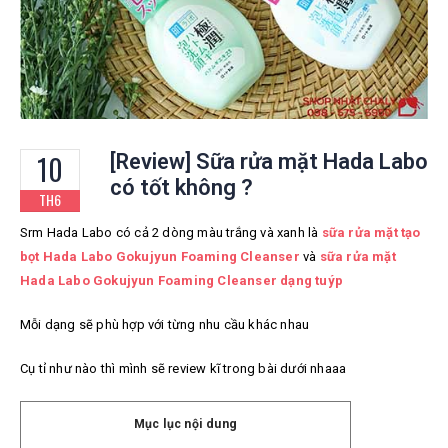
10
[Review] Sữa rửa mặt Hada Labo
có tốt không ?
TH6
Srm Hada Labo có cả 2 dòng màu trắng và xanh là
sữa rửa mặt tạo
bọt Hada Labo Gokujyun Foaming Cleanser
và
sữa rửa mặt
Hada Labo Gokujyun Foaming Cleanser dạng tuýp
Mỗi dạng sẽ phù hợp với từng nhu cầu khác nhau
Cụ tỉ như nào thì mình sẽ review kĩ trong bài dưới nhaaa
Mục lục nội dung