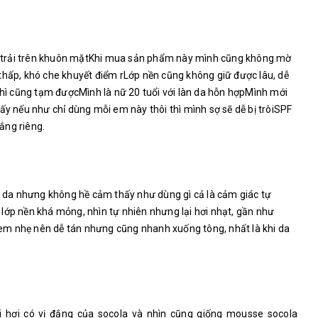
 trải trên khuôn mặtKhi mua sản phẩm này mình cũng không mờ
thấp, khó che khuyết điểm rLớp nền cũng không giữ được lâu, dễ
 thì cũng tạm được
Mình là nữ 20 tuổi với làn da hỗn hợpMình mới
ấy nếu như chỉ dùng mỗi em này thôi thì mình sợ sẽ dễ bị trôiSPF
ắng riêng.
ên da nhưng không hề cảm thấy như dùng gì cả là cảm giác tự
lớp nền khá mỏng, nhìn tự nhiên nhưng lại hơi nhạt, gần như
m nhẹ nên dễ tán nhưng cũng nhanh xuống tông, nhất là khi da
 hơi có vị đắng của socola và nhìn cũng giống mousse socola