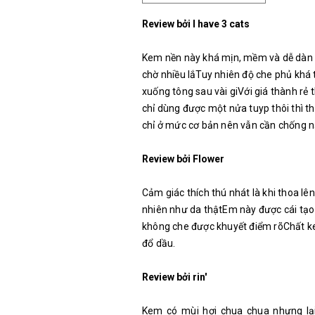
Review bởi I have 3 cats
Kem nền này khá mịn, mềm và dễ dàn
chờ nhiều lắTuy nhiên độ che phủ khá 
xuống tông sau vài giVới giá thành rẻ
chỉ dùng được một nửa tuyp thôi thì th
chỉ ở mức cơ bản nên vẫn cần chống n
Review bởi Flower
Cảm giác thích thú nhát là khi thoa l
nhiên như da thậtEm này được cái tạo 
không che được khuyết điểm rõChất ke
đổ dầu.
Review bởi rin′
Kem có mùi hơi chua chua nhưng lại