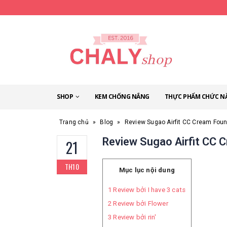
SHOP
KEM CHỐNG NẮNG
THỰC PHẨM CHỨC N
Trang chủ
»
Blog
»
Review Sugao Airfit CC Cream Foun
Review Sugao Airfit CC 
21
TH10
Mục lục nội dung
1
Review bởi I have 3 cats
2
Review bởi Flower
3
Review bởi rin′