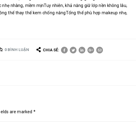
ác nhẹ nhàng, mềm mịnTuy nhiên, khả năng giữ lớp nền không lâu,
hông thể thay thế kem chống nắngTổng thể phù hợp makeup nhẹ,
0 BÌNH LUẬN
CHIA SẺ:
fields are marked *