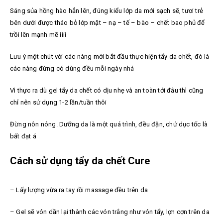
Sáng sủa hồng hào hẳn lên, đúng kiểu lớp da mới sạch sẽ, tươi trẻ
bên dưới được tháo bỏ lớp mặt – nạ – tế – bào – chết bao phủ để
trồi lên mạnh mẽ íiii
Lưu ý một chút với các nàng mới bắt đầu thực hiện tẩy da chết, đó là
các nàng đừng có dùng đều mỗi ngày nhá
Vì thực ra dù gel tẩy da chết có dịu nhẹ và an toàn tới đâu thì cũng
chỉ nên sử dụng 1-2 lần/tuần thôi
Đừng nôn nóng. Dưỡng da là một quá trình, đều đặn, chứ dục tốc là
bất đạt á
Cách sử dụng tẩy da chết Cure
– Lấy lượng vừa ra tay rồi massage đều trên da
– Gel sẽ vón dần lại thành các vón trắng như vón tẩy, lợn cợn trên da