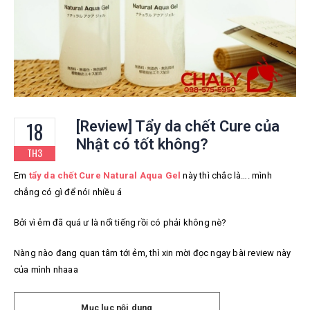
18
[Review] Tẩy da chết Cure của
Nhật có tốt không?
TH3
Em
tẩy da chết Cure Natural Aqua Gel
này thì chắc là…. mình
chẳng có gì để nói nhiều á
Bởi vì ẻm đã quá ư là nổi tiếng rồi có phải không nè?
Nàng nào đang quan tâm tới ẻm, thì xin mời đọc ngay bài review này
của mình nhaaa
Mục lục nội dung