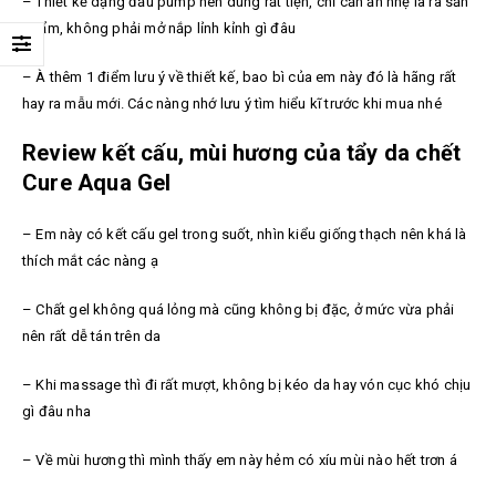
– Thiết kế dạng đầu pump nên dùng rất tiện, chỉ cần ấn nhẹ là ra sản
phẩm, không phải mở nắp lỉnh kỉnh gì đâu
– À thêm 1 điểm lưu ý về thiết kế, bao bì của em này đó là hãng rất
hay ra mẫu mới. Các nàng nhớ lưu ý tìm hiểu kĩ trước khi mua nhé
Review kết cấu, mùi hương của tẩy da chết
Cure Aqua Gel
– Em này có kết cấu gel trong suốt, nhìn kiểu giống thạch nên khá là
thích mắt các nàng ạ
– Chất gel không quá lỏng mà cũng không bị đặc, ở mức vừa phải
nên rất dễ tán trên da
– Khi massage thì đi rất mượt, không bị kéo da hay vón cục khó chịu
gì đâu nha
– Về mùi hương thì mình thấy em này hẻm có xíu mùi nào hết trơn á