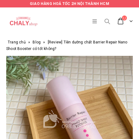
GIAO HÀNG HOẢ TỐC 2H NỘI THÀNH HCM
Trang chủ
»
Blog
»
[Review] Tiền dưỡng chất Barrier Repair Nano
Shoot Booster có tốt không?