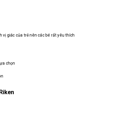
h vị giác của trẻ nên các bé rất yêu thích
 lựa chọn
ôn
Riken