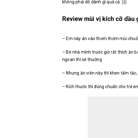
không phải dỗ dành gì quá cả :)))
Review mùi vị kích cỡ dầu
– Em này ăn vào thơm thơm mùi chuối.
– Bé nhà mình trước giờ rất thích ăn 
ngoan thì sẽ thưởng
– Nhưng ăn viên này thì khen tấm tắc, b
– Kích thước thì đúng chuẩn cho trẻ em