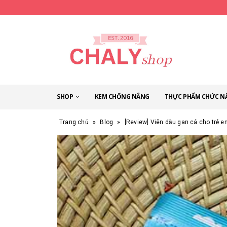
SHOP
KEM CHỐNG NẮNG
THỰC PHẨM CHỨC N
Trang chủ
»
Blog
»
[Review] Viên dầu gan cá cho trẻ 