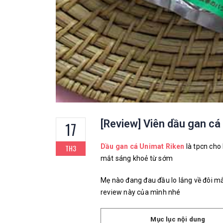
[Review] Viên dầu gan cá
17
Dầu gan cá Unimat Riken
là
tpcn cho
TH3
mắt sáng khoẻ từ sớm
Mẹ nào đang đau đầu lo lắng về đôi mắ
review này của mình nhé
Mục lục nội dung