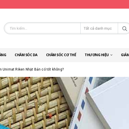
ĂNG
CHĂM SÓC DA
CHĂM SÓC CƠ THỂ
THƯƠNG HIỆU
GIẢM
em Unimat Riken Nhật Bản có tốt không?