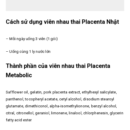
Cách sử dụng viên nhau thai Placenta Nhật
– Mỗi ngày uống 3 viên (1 gói)
– Uống cùng 1 ly nước lớn
Thành phần của viên nhau thai Placenta
Metabolic
Safflower oil, gelatin, pork placenta extract, ethylhexyl salicylate,
panthenol, tocopheryl acetate, cetyl alcohol, disodium stearoyl
glutamate, dimethiconol, alpha-isomethylionone, benzyl alcohol,
citral, citronellol, geraniol, limonene, linalool, chlorphenesin, glycerin
fatty acid ester