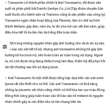
–
Transamin có thành phần chính là Axit Tranexamic, đã được sản
xuất và phân phối bởi Daiichi Sankyo Co.,Ltd (Tập đoàn chuyên Sản
xuất thuốc cho bệnh viện và Transino cũng là sản phẩm của công ty).
Transamin ngăn chặn hoạt động của Plasmin, làm ức chế sự hình
thành Melanin gây đen, nám da, từ đó xóa mờ các vết đen nám, giúp
điều hòa tiết tố da làm làn da trắng đều toàn diện.
–
Một trong những nguyên nhân gây ảnh hưởng cho da là do sự xáo
trộn của các nội tiết tố nữ, nhưng axit tranexamic không hề gây ảnh
hưởng tới hocmon nữ, nên hoàn toàn an toàn trong sử dụng. Ngoài
ra, nó còn được ứng dụng nhiều trong làm đẹp, thẩm mỹ để phục hồi
da tổn thương sau khi sử dụng lazer.
–
Axit Tranexamic là một chất được tổng hợp dựa trên các axit amin
lysine rất cần thiết cho cơ thể. Các axit Tranexamic có khả năng
chống lại plasmin với chức năng chính có thể hòa tan cục máu đông.
Đồng thời cũng giúp tuần hoàn các tế bào sắc tố melanin là nguyên
nhân chính gây ra các đốm nâu và tàn nhang trên da.