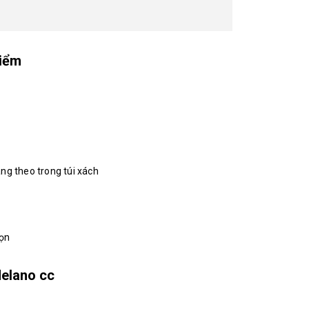
điểm
ng theo trong túi xách
họn
Melano cc