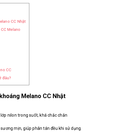
Melano CC Nhật
g CC Melano
ano CC
ở đâu?
ịt khoáng Melano CC Nhật
ớp nilon trong suốt, khá chắc chắn
ng sương mịn, giúp phân tán đều khi sử dụng.