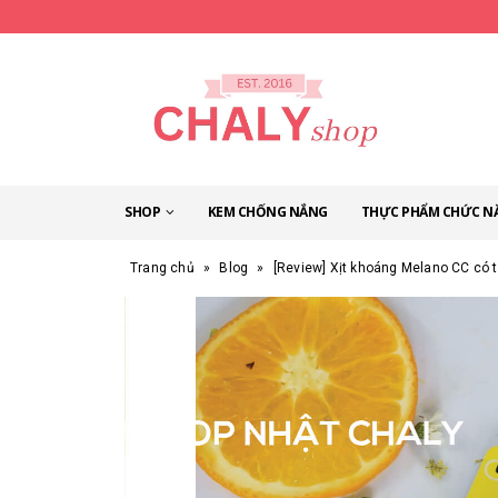
SHOP
KEM CHỐNG NẮNG
THỰC PHẨM CHỨC N
Trang chủ
»
Blog
»
[Review] Xịt khoáng Melano CC có 