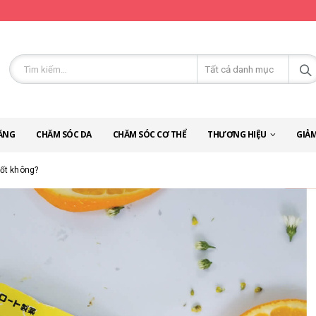
ĂNG
CHĂM SÓC DA
CHĂM SÓC CƠ THỂ
THƯƠNG HIỆU
GIẢM
tốt không?