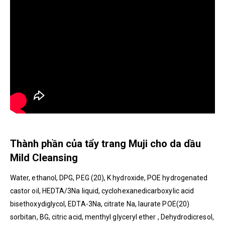
Thành phần của tẩy trang Muji cho da dầu
Mild Cleansing
Water, ethanol, DPG, PEG (20), K hydroxide, POE hydrogenated
castor oil, HEDTA/3Na liquid, cyclohexanedicarboxylic acid
bisethoxydiglycol, EDTA-3Na, citrate Na, laurate POE(20)
sorbitan, BG, citric acid, menthyl glyceryl ether , Dehydrodicresol,