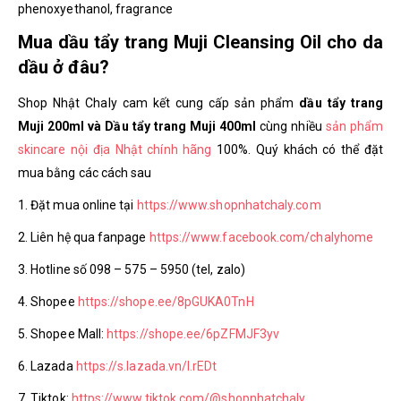
phenoxyethanol, fragrance
Mua dầu tẩy trang Muji Cleansing Oil cho da
dầu ở đâu?
Shop Nhật Chaly cam kết cung cấp sản phẩm
dầu tẩy trang
Muji 200ml và Dầu tẩy trang Muji 400ml
cùng nhiều
sản phẩm
skincare nội địa Nhật chính hãng
100%. Quý khách có thể đặt
mua bằng các cách sau
1. Đặt mua online tại
https://www.shopnhatchaly.com
2. Liên hệ qua fanpage
https://www.facebook.com/chalyhome
3. Hotline số 098 – 575 – 5950 (tel, zalo)
4. Shopee
https://shope.ee/8pGUKA0TnH
5. Shopee Mall:
https://shope.ee/6pZFMJF3yv
6. Lazada
https://s.lazada.vn/l.rEDt
7. Tiktok:
https://www.tiktok.com/@shopnhatchaly