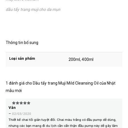
dầu tẩy trang muji cho da mụn
Thông tin bổ sung
Loại sản phẩm
200ml, 400ml
1 đánh giá cho
Dầu tẩy trang Muji Mild Cleansing Oil của Nhật
mẫu mới
Vân
5
trên 5
–
02/03/2020
Thiết kế chai tối giản tuyệt đối. Chai màu trắng có đầu pump dễ dùng,
nhưng các bạn mang đi du lịch cần cẩn thận đầu pump này dễ gãy lắm