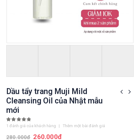
Dầu tẩy trang Muji Mild
Cleansing Oil của Nhật mẫu
mới
5.00
out of 5
1
đánh giá của khách hàng
|
Thêm một bài đánh giá
260.000
đ
280.000
đ