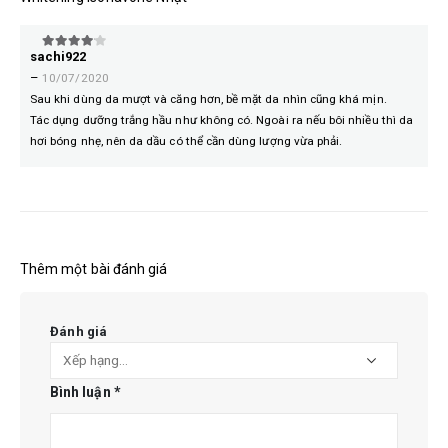
sachi922
4
trên 5
–
10/07/2020
Sau khi dùng da mượt và căng hơn, bề mặt da nhìn cũng khá mịn.
Tác dụng dưỡng trắng hầu như không có. Ngoài ra nếu bôi nhiều thì da
hơi bóng nhẹ, nên da dầu có thể cần dùng lượng vừa phải.
Thêm một bài đánh giá
Đánh giá
Bình luận
*