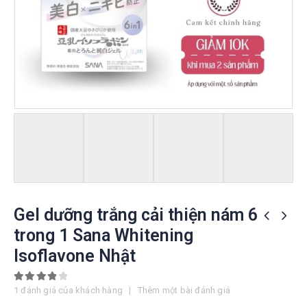
Gel dưỡng trắng cải thiện nám 6
trong 1 Sana Whitening
Isoflavone Nhật
4.00
out of 5
1
đánh giá của khách hàng
|
Thêm một bài đánh giá