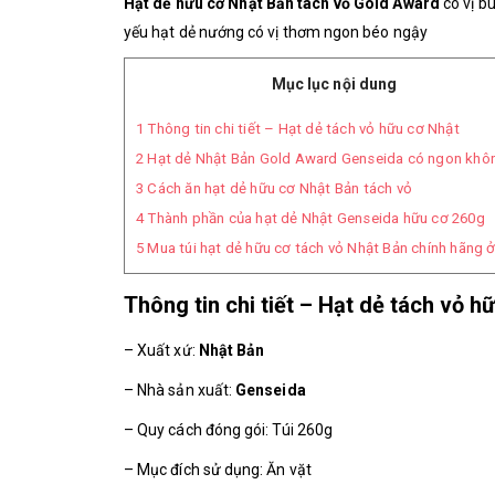
Hạt dẻ hữu cơ Nhật Bản tách vỏ Gold Award
có vị b
yếu hạt dẻ nướng có vị thơm ngon béo ngậy
Mục lục nội dung
1
Thông tin chi tiết – Hạt dẻ tách vỏ hữu cơ Nhật
2
Hạt dẻ Nhật Bản Gold Award Genseida có ngon khô
3
Cách ăn hạt dẻ hữu cơ Nhật Bản tách vỏ
4
Thành phần của hạt dẻ Nhật Genseida hữu cơ 260g
5
Mua túi hạt dẻ hữu cơ tách vỏ Nhật Bản chính hãng 
Thông tin chi tiết – Hạt dẻ tách vỏ h
– Xuất xứ:
Nhật Bản
– Nhà sản xuất:
Genseida
– Quy cách đóng gói: Túi 260g
– Mục đích sử dụng: Ăn vặt