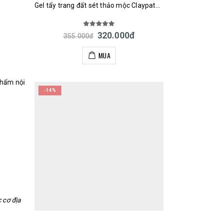
Gel tẩy trang đất sét thảo mộc Claypathy Deep Cleansing Gel 300ml Nhật Bản
5.00
out of 5
320.000
đ
355.000
đ
MUA
phẩm nội
-14%
 cơ địa