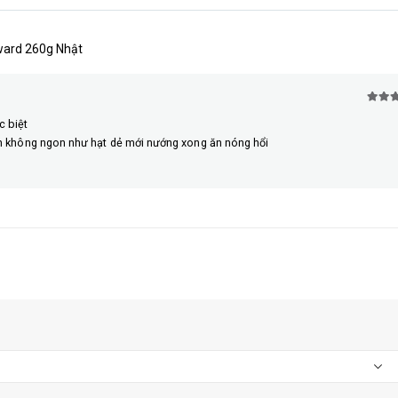
ward 260g Nhật
5
trên
c biệt
nên không ngon như hạt dẻ mới nướng xong ăn nóng hổi