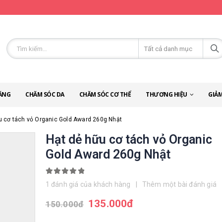
ĂNG
CHĂM SÓC DA
CHĂM SÓC CƠ THỂ
THƯƠNG HIỆU
GIẢM
u cơ tách vỏ Organic Gold Award 260g Nhật
Hạt dẻ hữu cơ tách vỏ Organic
Gold Award 260g Nhật
5.00
out of 5
1
đánh giá của khách hàng
|
Thêm một bài đánh giá
135.000
đ
150.000
đ