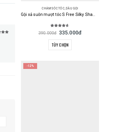
CHĂM SÓC TÓC
,
DẦU GỘI
Gội xả suôn mượt tóc S Free Silky Shampoo & Treatment Smooth 480ml Nhật
4.50
out of 5
335.000
đ
390.000
đ
 5
TÙY CHỌN
-12%