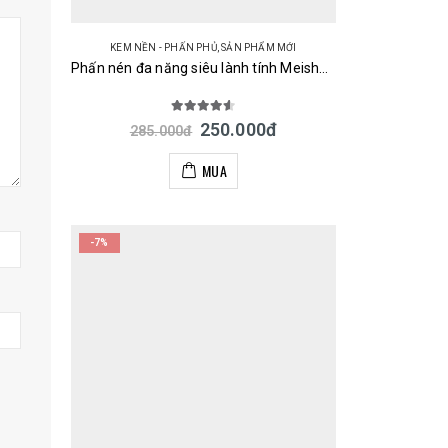
KEM NỀN - PHẤN PHỦ
,
SẢN PHẨM MỚI
Phấn nén đa năng siêu lành tính Meishoku Moist-Labo BB Mineral Pressed Powder 9g – Màu tự nhiên 03 Nhật
4.50
out of 5
250.000
đ
285.000
đ
MUA
-7%