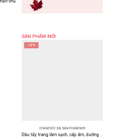
 phần chủ
SẢN PHẨM MỚI
-13%
CHĂM SÓC DA
,
SẢN PHẨM MỚI
Dầu tẩy trang làm sạch, cấp ẩm, dưỡng sáng da Olive & Argan Deve Cleansing Oil Kumano 200ml Nhật