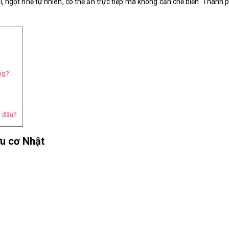
ùi, ngọt nhẹ tự nhiên, có thể ăn trực tiếp mà không cần chế biến. Thành
ng?
ở đâu?
ữu cơ Nhật