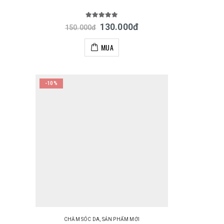
5.00
out of 5
130.000
đ
150.000
đ
MUA
-10%
CHĂM SÓC DA
,
SẢN PHẨM MỚI