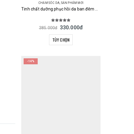
CHĂM SÓC DA
,
SẢN PHẨM MỚI
Tinh chất dưỡng phục hồi da ban đêm URUYOI Night Repair Essence Cosmetex Roland 100ml Nhật Bản
5.00
out of 5
330.000
đ
385.000
đ
TÙY CHỌN
-14%