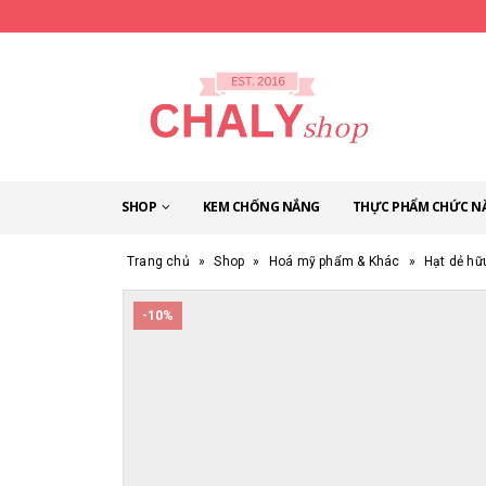
SHOP
KEM CHỐNG NẮNG
THỰC PHẨM CHỨC N
Trang chủ
»
Shop
»
Hoá mỹ phẩm & Khác
»
Hạt dẻ hữ
-10%