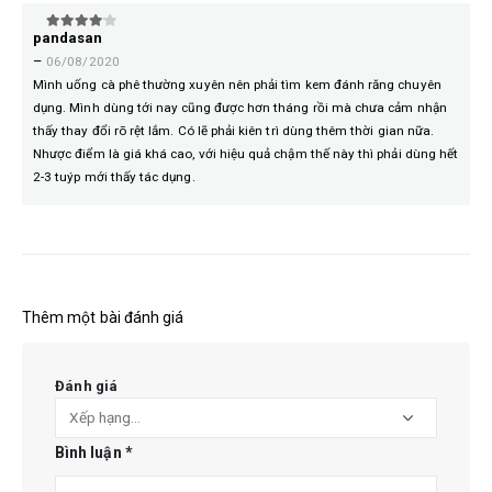
pandasan
4
trên 5
–
06/08/2020
Mình uống cà phê thường xuyên nên phải tìm kem đánh răng chuyên
dụng. Mình dùng tới nay cũng được hơn tháng rồi mà chưa cảm nhận
thấy thay đổi rõ rệt lắm. Có lẽ phải kiên trì dùng thêm thời gian nữa.
Nhược điểm là giá khá cao, với hiệu quả chậm thế này thì phải dùng hết
2-3 tuýp mới thấy tác dụng.
Thêm một bài đánh giá
Đánh giá
Bình luận
*