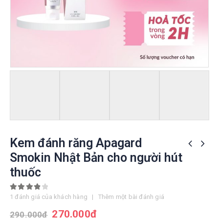
Kem đánh răng Apagard
Smokin Nhật Bản cho người hút
thuốc
4.00
out of 5
1
đánh giá của khách hàng
|
Thêm một bài đánh giá
270.000
đ
290.000
đ