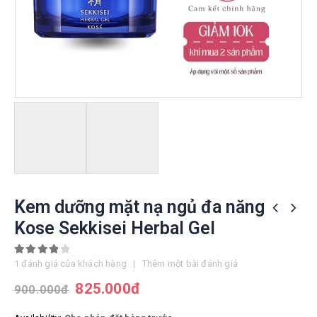
Kem dưỡng mặt nạ ngủ đa năng
Kose Sekkisei Herbal Gel
4.00
out of 5
1
đánh giá của khách hàng
|
Thêm một bài đánh giá
825.000
đ
900.000
đ