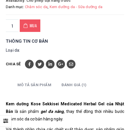
Availability:
Cho phép đặt hàng trước
Danh mục:
Chăm sóc da
,
Kem dưỡng da - Sữa dưỡng da
MUA
THÔNG TIN CƠ BẢN
Loại da:
CHIA SẺ
MÔ TẢ SẢN PHẨM
ĐÁNH GIÁ (1)
Kem dưỡng Kose Sekkisei Medicated Herbal Gel của Nhật
Bản
là sản phẩm
gel đa năng,
thay thế đồng thời nhiều bước
chăm sóc da cơ bản hàng ngày.
Với thành phần chứa các chiết xuất thảo dược, sản phẩm giúp