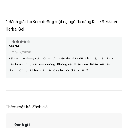
1 đánh giá cho
Kem dưỡng mặt nạ ngủ đa năng Kose Sekkisei
Herbal Gel
Marie
4
trên 5
–
27/02/2020
Kết cấu gel dùng cũng ổn nhưng nếu đắp dày dễ bị bí nhẹ, nhất là da
dầu hoặc dùng vào mùa nóng. Không cẩn thận còn dễ lên mụn ẩn.
Giá thì đúng là khá chát nên đây là một điểm trừ lớn
Thêm một bài đánh giá
Đánh giá