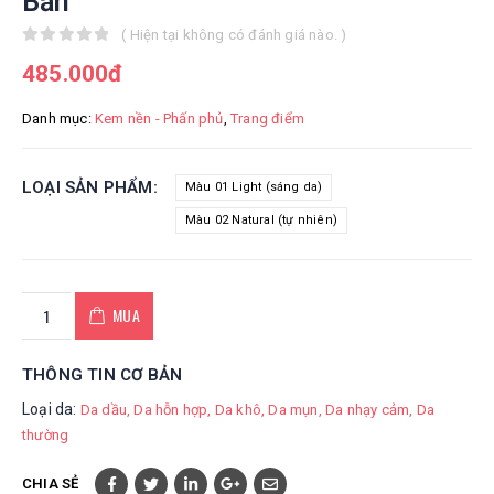
Bản
( Hiện tại không có đánh giá nào. )
0
out of 5
485.000
đ
Danh mục:
Kem nền - Phấn phủ
,
Trang điểm
LOẠI SẢN PHẨM
Màu 01 Light (sáng da)
Màu 02 Natural (tự nhiên)
MUA
THÔNG TIN CƠ BẢN
Loại da:
Da dầu
Da hỗn hợp
Da khô
Da mụn
Da nhạy cảm
Da
thường
CHIA SẺ