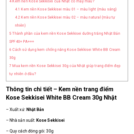
4
Kem nền Kose Sekkisei của Nhật có mấy màu?
4.1
Kem nền Kose Sekkisei màu 01 – màu light (màu sáng)
4.2
Kem nền Kose Sekkisei màu 02 – màu natural (màu tự
nhiên)
5
Thành phần của kem nền Kose Sekkisei dưỡng trắng Nhật Bản
SPF40+ PA+++
6
Cách sử dụng kem chống nắng Kose Sekkisei White BB Cream
30g
7
Mua kem nền Kose Sekkisei 30g của Nhật giúp trang điểm đẹp
tự nhiên ở đâu?
Thông tin chi tiết – Kem nền trang điểm
Kose Sekkisei White BB Cream 30g Nhật
– Xuất xứ:
Nhật Bản
– Nhà sản xuất:
Kose Sekkisei
– Quy cách đóng gói: 30g