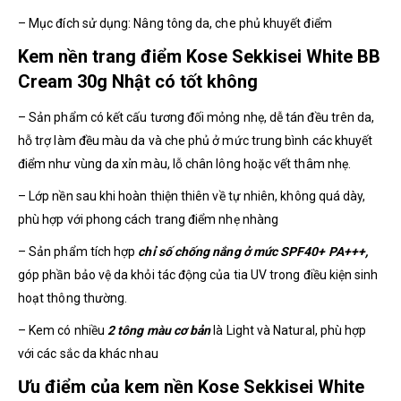
– Mục đích sử dụng: Nâng tông da, che phủ khuyết điểm
Kem nền trang điểm Kose Sekkisei White BB
Cream 30g Nhật có tốt không
– Sản phẩm có kết cấu tương đối mỏng nhẹ, dễ tán đều trên da,
hỗ trợ làm đều màu da và che phủ ở mức trung bình các khuyết
điểm như vùng da xỉn màu, lỗ chân lông hoặc vết thâm nhẹ.
– Lớp nền sau khi hoàn thiện thiên về tự nhiên, không quá dày,
phù hợp với phong cách trang điểm nhẹ nhàng
– Sản phẩm tích hợp
chỉ số chống nắng ở mức SPF40+ PA+++,
góp phần bảo vệ da khỏi tác động của tia UV trong điều kiện sinh
hoạt thông thường.
– Kem có nhiều
2 tông màu cơ bản
là Light và Natural, phù hợp
với các sắc da khác nhau
Ưu điểm của kem nền Kose Sekkisei White