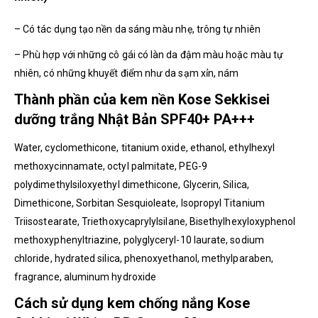
– Có tác dụng tạo nền da sáng màu nhẹ, trông tự nhiên
– Phù hợp với những cô gái có làn da đậm màu hoặc màu tự
nhiên, có những khuyết điểm như da sạm xỉn, nám
Thành phần của kem nền Kose Sekkisei
dưỡng trắng Nhật Bản SPF40+ PA+++
Water, cyclomethicone, titanium oxide, ethanol, ethylhexyl
methoxycinnamate, octyl palmitate, PEG-9
polydimethylsiloxyethyl dimethicone, Glycerin, Silica,
Dimethicone, Sorbitan Sesquioleate, Isopropyl Titanium
Triisostearate, Triethoxycaprylylsilane, Bisethylhexyloxyphenol
methoxyphenyltriazine, polyglyceryl-10 laurate, sodium
chloride, hydrated silica, phenoxyethanol, methylparaben,
fragrance, aluminum hydroxide
Cách sử dụng kem chống nắng Kose