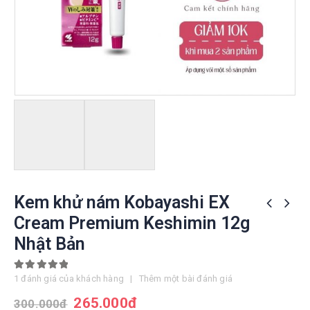
Kem khử nám Kobayashi EX
Cream Premium Keshimin 12g
Nhật Bản
5.00
out of 5
1
đánh giá của khách hàng
|
Thêm một bài đánh giá
265.000
đ
300.000
đ