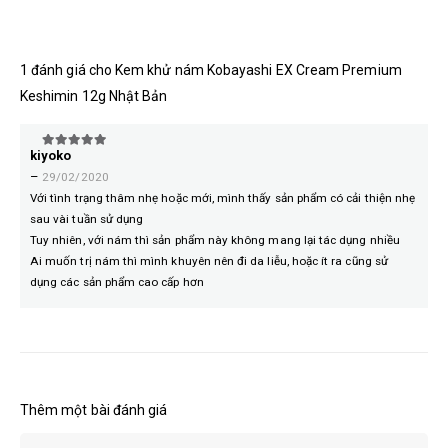
1 đánh giá cho
Kem khử nám Kobayashi EX Cream Premium
Keshimin 12g Nhật Bản
kiyoko
5
trên 5
–
29/02/2020
Với tình trạng thâm nhẹ hoặc mới, mình thấy sản phẩm có cải thiện nhẹ
sau vài tuần sử dụng
Tuy nhiên, với nám thì sản phẩm này không mang lại tác dụng nhiều
Ai muốn trị nám thì mình khuyên nên đi da liễu, hoặc ít ra cũng sử
dụng các sản phẩm cao cấp hơn
Thêm một bài đánh giá