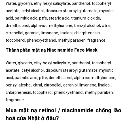
Water, glycerin, ethylhexyl salicylate, panthenol, tocopheryl
acetate, cetyl alcohol, disodium stearoyl glutamate, myristic
acid, palmitic acid, ptfe, stearic acid, titanium dioxide,
dimethiconol, alpha-isomethylionone, benzyl alcohol, citral,
citronellol, geraniol, limonene, linalool, chlorphenesin,
tocopherol, phenoxyethanol, methylparaben, fragrance
Thành phần mặt nạ Niacinamide Face Mask
Water, glycerin, ethylhexyl salicylate, panthenol, tocopheryl
acetate, cetyl alcohol, disodium stearoyl glutamate, myristic
acid, palmitic acid, ptfe, dimethiconol, alpha-isomethylionone,
benzyl alcohol, citral, citronellol, geraniol, limonene, linalool,
chlorphenesin, tocopherol, phenoxyethanol, methylparaben,
fragrance
Mua mặt nạ retinol / niacinamide chống lão
hoá của Nhật ở đâu?