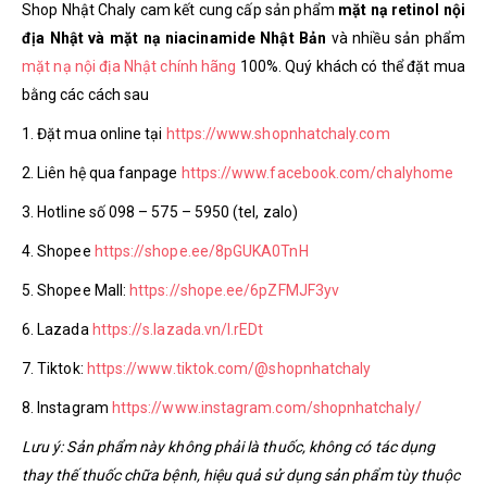
Shop Nhật Chaly cam kết cung cấp sản phẩm
mặt nạ retinol nội
địa Nhật và mặt nạ niacinamide Nhật Bản
và nhiều sản phẩm
mặt nạ nội địa Nhật chính hãng
100%. Quý khách có thể đặt mua
bằng các cách sau
1. Đặt mua online tại
https://www.shopnhatchaly.com
2. Liên hệ qua fanpage
https://www.facebook.com/chalyhome
3. Hotline số 098 – 575 – 5950 (tel, zalo)
4. Shopee
https://shope.ee/8pGUKA0TnH
5. Shopee Mall:
https://shope.ee/6pZFMJF3yv
6. Lazada
https://s.lazada.vn/l.rEDt
7. Tiktok:
https://www.tiktok.com/@shopnhatchaly
8. Instagram
https://www.instagram.com/shopnhatchaly/
Lưu ý: Sản phẩm này không phải là thuốc, không có tác dụng
thay thế thuốc chữa bệnh, hiệu quả sử dụng sản phẩm tùy thuộc