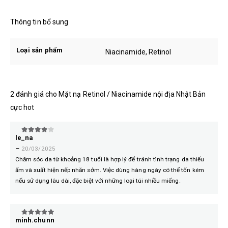
Thông tin bổ sung
Loại sản phẩm
Niacinamide, Retinol
2 đánh giá cho
Mặt nạ Retinol / Niacinamide nội địa Nhật Bản
cực hot
le_na
4
trên 5
–
20/03/2025
Chăm sóc da từ khoảng 18 tuổi là hợp lý để tránh tình trạng da thiếu
ẩm và xuất hiện nếp nhăn sớm. Việc dùng hàng ngày có thể tốn kém
nếu sử dụng lâu dài, đặc biệt với những loại túi nhiều miếng.
minh.chunn
5
trên 5