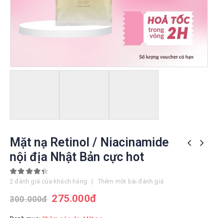
Mặt nạ Retinol / Niacinamide
nội địa Nhật Bản cực hot
4.50
out of 5
2
đánh giá của khách hàng
|
Thêm một bài đánh giá
275.000
đ
300.000
đ