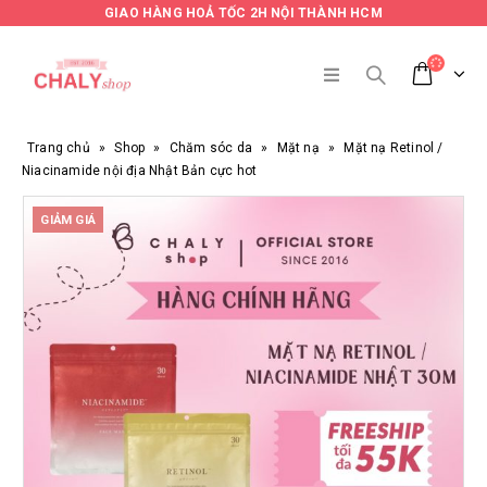
GIAO HÀNG HOẢ TỐC 2H NỘI THÀNH HCM
Trang chủ
»
Shop
»
Chăm sóc da
»
Mặt nạ
»
Mặt nạ Retinol /
Niacinamide nội địa Nhật Bản cực hot
GIẢM GIÁ