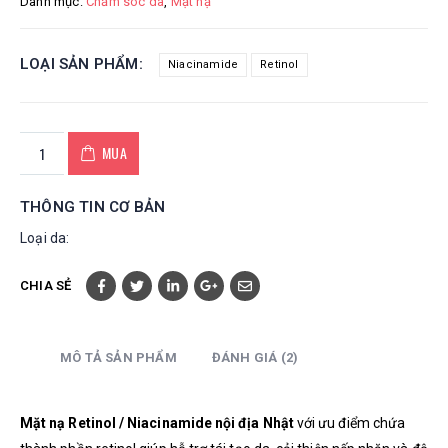
Danh mục:
Chăm sóc da
,
Mặt nạ
LOẠI SẢN PHẨM
Niacinamide
Retinol
MUA
THÔNG TIN CƠ BẢN
Loại da:
CHIA SẺ
MÔ TẢ SẢN PHẨM
ĐÁNH GIÁ (2)
Mặt nạ Retinol / Niacinamide nội địa Nhật
với ưu điểm chứa