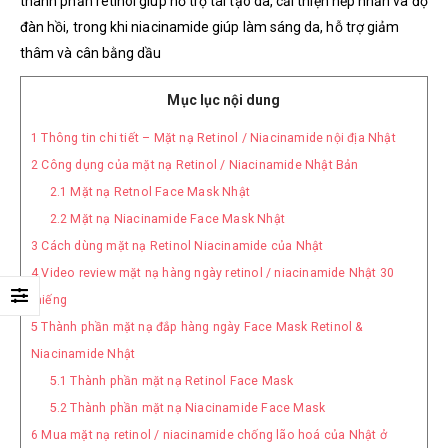
thành phần retinol giúp hỗ trợ tái tạo da, cải thiện nếp nhăn và độ
đàn hồi, trong khi niacinamide giúp làm sáng da, hỗ trợ giảm
thâm và cân bằng dầu
Mục lục nội dung
1
Thông tin chi tiết – Mặt nạ Retinol / Niacinamide nội địa Nhật
2
Công dụng của mặt nạ Retinol / Niacinamide Nhật Bản
2.1
Mặt nạ Retnol Face Mask Nhật
2.2
Mặt nạ Niacinamide Face Mask Nhật
3
Cách dùng mặt nạ Retinol Niacinamide của Nhật
4
Video review mặt nạ hàng ngày retinol / niacinamide Nhật 30
miếng
5
Thành phần mặt nạ đắp hàng ngày Face Mask Retinol &
Niacinamide Nhật
5.1
Thành phần mặt nạ Retinol Face Mask
5.2
Thành phần mặt nạ Niacinamide Face Mask
6
Mua mặt nạ retinol / niacinamide chống lão hoá của Nhật ở