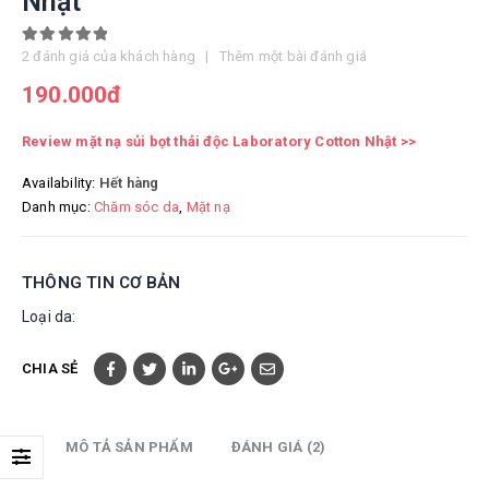
Nhật
5.00
out of 5
2
đánh giá của khách hàng
|
Thêm một bài đánh giá
190.000
đ
Review mặt nạ sủi bọt thải độc Laboratory
Cotton
Nhật
>>
Availability:
Hết hàng
Danh mục:
Chăm sóc da
,
Mặt nạ
THÔNG TIN CƠ BẢN
Loại da:
CHIA SẺ
MÔ TẢ SẢN PHẨM
ĐÁNH GIÁ (2)