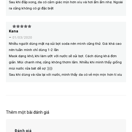
Sau khi đắp xong, da có cảm giác mịn hơn xíu và hơi ẩm ẩm nhẹ. Ngoài
ra cũng không có gì đặc biệt
Kana
5
trên 5
–
01/03/2020
Nhiều người dùng mặt nạ sủi bọt soda nên mình cũng thử. Giá khá cao
nên tuần mình chỉ dùng 1-2 lần
Mask dạng khô, khi làm ướt với nước sẽ sủi bọt. Cách dùng khá đơn
giản. Mùi chanh nhẹ, cũng không thơm lắm. Nhiều khi mình thấy giống
mùi nước rửa bát dễ sợ :))))
Sau khi dùng và rửa lại với nước, mình thấy da có vẻ mịn mịn hơn tí xíu
Thêm một bài đánh giá
Đánh giá