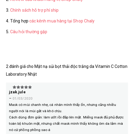
3.
Chính sách hỗ trợ phí ship
4. Tổng hợp
các kênh mua hàng tại Shop Chaly
5.
Câu hỏi thường gặp
2 đánh giá cho
Mặt nạ sủi bọt thải độc trắng da Vitamin C Cotton
Laboratory Nhật
jzak.jule
5
trên 5
–
01/03/2020
Mask có mùi chanh nhẹ, cá nhân mình thấy ổn, nhưng cũng nhiều
người nói là mùi gắt và khó chịu.
Cách dùng đơn giản: làm ướt rồi đắp lên mặt. Miếng mask đủ phủ được
toàn bộ khuôn mặt, nhưng chất mask mình thấy không ôm da lắm mà
nó cứ phồng phồng sao á