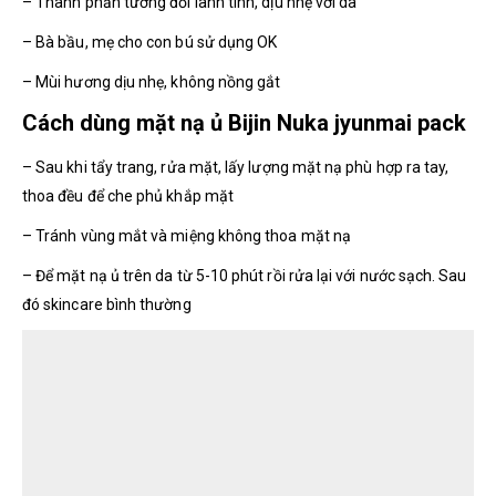
– Thành phần tương đối lành tính, dịu nhẹ với da
– Bà bầu, mẹ cho con bú sử dụng OK
– Mùi hương dịu nhẹ, không nồng gắt
Cách dùng mặt nạ ủ Bijin Nuka jyunmai pack
– Sau khi tẩy trang, rửa mặt, lấy lượng mặt nạ phù hợp ra tay,
thoa đều để che phủ khắp mặt
– Tránh vùng mắt và miệng không thoa mặt nạ
– Để mặt nạ ủ trên da từ 5-10 phút rồi rửa lại với nước sạch. Sau
đó skincare bình thường