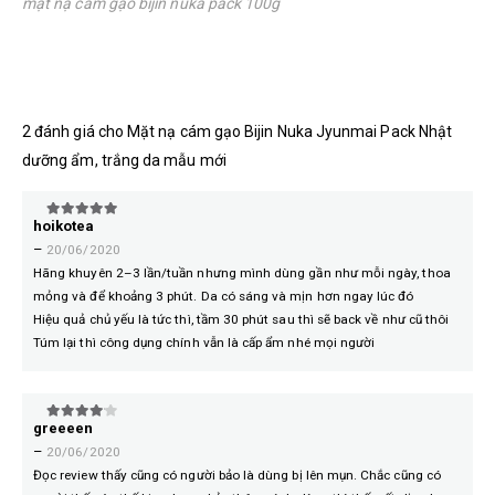
mặt nạ cám gạo bijin nuka pack 100g
2 đánh giá cho
Mặt nạ cám gạo Bijin Nuka Jyunmai Pack Nhật
dưỡng ẩm, trắng da mẫu mới
hoikotea
5
trên 5
–
20/06/2020
Hãng khuyên 2–3 lần/tuần nhưng mình dùng gần như mỗi ngày, thoa
mỏng và để khoảng 3 phút. Da có sáng và mịn hơn ngay lúc đó
Hiệu quả chủ yếu là tức thì, tầm 30 phút sau thì sẽ back về như cũ thôi
Túm lại thì công dụng chính vẫn là cấp ẩm nhé mọi người
greeeen
4
trên 5
–
20/06/2020
Đọc review thấy cũng có người bảo là dùng bị lên mụn. Chắc cũng có