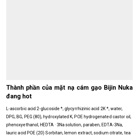
Thành phần của mặt nạ cám gạo Bijin Nuka
đang hot
L-ascorbic acid 2-glucoside *, glycyrrhizinic acid 2K *, water,
DPG, BG, PEG (80), hydroxylated K, POE hydrogenated castor oil,
phenoxyethanol, HEDTA · 3Na solution, paraben, EDTA-3Na,
lauric acid POE (20) Sorbitan, lemon extract, sodium citrate, tea