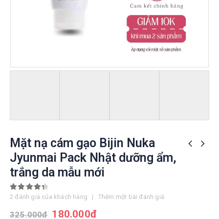
Mặt nạ cám gạo Bijin Nuka
Jyunmai Pack Nhật dưỡng ẩm,
trắng da mẫu mới
4.50
out of 5
2
đánh giá của khách hàng
|
Thêm một bài đánh giá
180.000
đ
325.000
đ