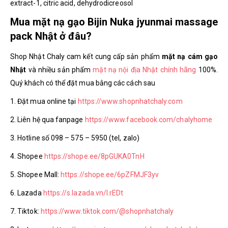
extract-1, citric acid, dehydrodicreosol
Mua mặt nạ gạo Bijin Nuka jyunmai massage
pack Nhật ở đâu?
Shop Nhật Chaly cam kết cung cấp sản phẩm
mặt nạ cám gạo
Nhật
và nhiều sản phẩm
mặt nạ nội địa Nhật chính hãng
100%.
Quý khách có thể đặt mua bằng các cách sau
1. Đặt mua online tại
https://www.shopnhatchaly.com
2. Liên hệ qua fanpage
https://www.facebook.com/chalyhome
3. Hotline số 098 – 575 – 5950 (tel, zalo)
4. Shopee
https://shope.ee/8pGUKA0TnH
5. Shopee Mall:
https://shope.ee/6pZFMJF3yv
6. Lazada
https://s.lazada.vn/l.rEDt
7. Tiktok:
https://www.tiktok.com/@shopnhatchaly