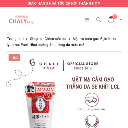
GIAO HÀNG HOẢ TỐC 2H NỘI THÀNH HCM
Trang chủ
»
Shop
»
Chăm sóc da
»
Mặt nạ cám gạo Bijin Nuka
Jyunmai Pack Nhật dưỡng ẩm, trắng da mẫu mới
-45%