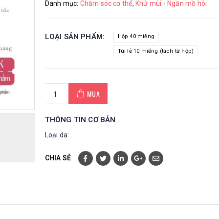
Danh mục:
Chăm sóc cơ thể
,
Khử mùi - Ngăn mồ hôi
LOẠI SẢN PHẨM
Hộp 40 miếng
Túi lẻ 10 miếng (tách từ hộp)
MUA
THÔNG TIN CƠ BẢN
Loại da:
CHIA SẺ