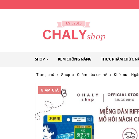
SHOP
KEM CHỐNG NẮNG
THỰC PHẨM CHỨC N
Trang chủ
»
Shop
»
Chăm sóc cơ thể
»
Khử mùi - Ngă
GIẢM GIÁ