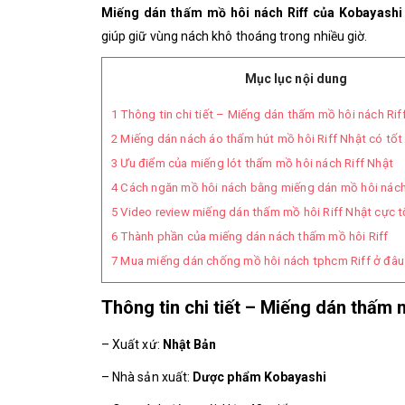
Miếng dán thấm mồ hôi nách Riff của Kobayash
giúp
giữ vùng nách khô thoáng trong nhiều giờ.
Mục lục nội dung
1
Thông tin chi tiết – Miếng dán thấm mồ hôi nách Rif
2
Miếng dán nách áo thấm hút mồ hôi Riff Nhật có tố
3
Ưu điểm của miếng lót thấm mồ hôi nách Riff Nhật
4
Cách ngăn mồ hôi nách bằng miếng dán mồ hôi nách 
5
Video review miếng dán thấm mồ hôi Riff Nhật cực t
6
Thành phần của miếng dán nách thấm mồ hôi Riff
7
Mua miếng dán chống mồ hôi nách tphcm Riff ở đâu
Thông tin chi tiết – Miếng dán thấm 
– Xuất xứ:
Nhật Bản
– Nhà sản xuất:
Dược phẩm Kobayashi