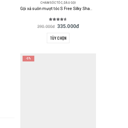
CHĂM SÓC TÓC
,
DẦU GỘI
Gội xả suôn mượt tóc S Free Silky Shampoo & Treatment Smooth 480ml Nhật
4.50
out of 5
335.000
đ
390.000
đ
TÙY CHỌN
-5%