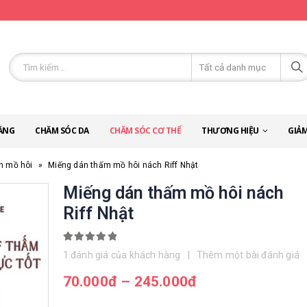
ĂNG
CHĂM SÓC DA
CHĂM SÓC CƠ THỂ
THƯƠNG HIỆU
GIẢM
n mồ hôi
»
Miếng dán thấm mồ hôi nách Riff Nhật
Miếng dán thấm mồ hôi nách
Riff Nhật
5.00
out of 5
1
đánh giá của khách hàng
|
Thêm một bài đánh giá
70.000
đ
–
245.000
đ