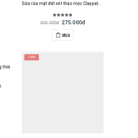
Sữa rửa mặt đất sét thảo mộc Claypathy Herb Clay Foam 150g Nhật Bản
5.00
out of 5
275.000
đ
350.000
đ
MUA
-14%
 thời
.