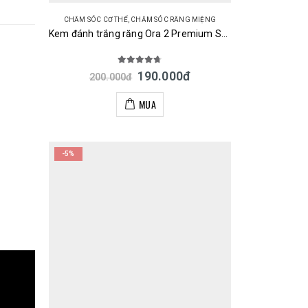
CHĂM SÓC CƠ THỂ
,
CHĂM SÓC RĂNG MIỆNG
Kem đánh trắng răng Ora 2 Premium Stain Clear 100g Nhật Bản
4.67
out of 5
190.000
đ
200.000
đ
MUA
-5%