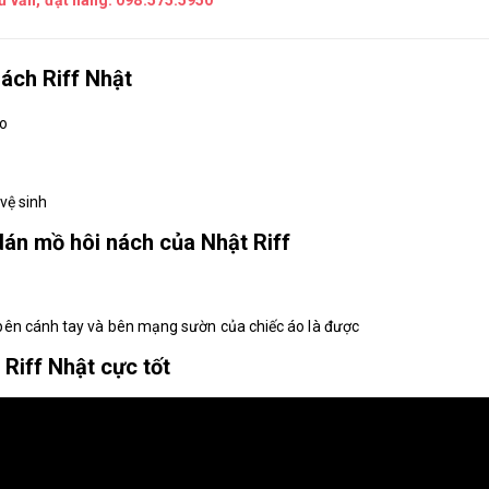
tư vấn, đặt hàng:
098.575.5950
ách Riff Nhật
áo
vệ sinh
án mồ hôi nách của Nhật Riff
ên cánh tay và bên mạng sườn của chiếc áo là được
Riff Nhật cực tốt