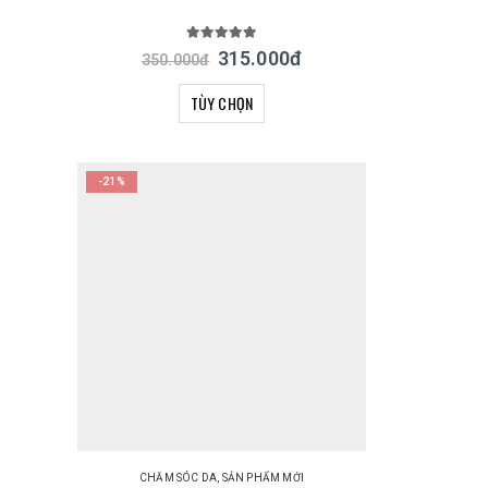
5.00
out of 5
315.000
đ
350.000
đ
TÙY CHỌN
-21%
CHĂM SÓC DA
,
SẢN PHẨM MỚI