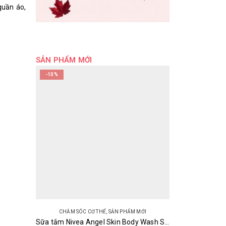
quần áo,
SẢN PHẨM MỚI
-10%
CHĂM SÓC CƠ THỂ
,
SẢN PHẨM MỚI
Sữa tắm Nivea Angel Skin Body Wash Scent Pump 470ml/480ml Nhật Bản