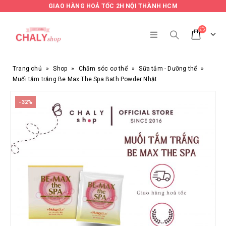
GIAO HÀNG HOẢ TỐC 2H NỘI THÀNH HCM
Trang chủ
»
Shop
»
Chăm sóc cơ thể
»
Sữa tắm - Dưỡng thể
»
Muối tắm trắng Be Max The Spa Bath Powder Nhật
-32%