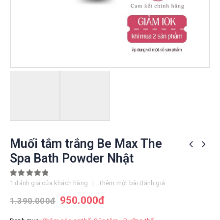
Muối tắm trắng Be Max The
Spa Bath Powder Nhật
5.00
out of 5
1
đánh giá của khách hàng
|
Thêm một bài đánh giá
950.000
đ
1.390.000
đ