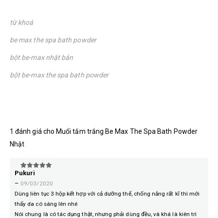
từ khoá
be max the spa bath powder
bột be-max nhật bản
bột be-max the spa bath powder
1 đánh giá cho
Muối tắm trắng Be Max The Spa Bath Powder
Nhật
Pukuri
5
trên 5
–
09/03/2020
Dùng liên tục 3 hộp kết hợp với cả dưỡng thể, chống nắng rất kĩ thì mới
thấy da có sáng lên nhé
Nói chung là có tác dụng thật, nhưng phải dùng đều, và khá là kiên trì