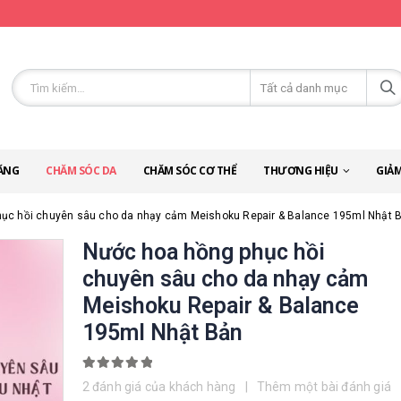
ĂNG
CHĂM SÓC DA
CHĂM SÓC CƠ THỂ
THƯƠNG HIỆU
GIẢM
ục hồi chuyên sâu cho da nhạy cảm Meishoku Repair & Balance 195ml Nhật 
Nước hoa hồng phục hồi
chuyên sâu cho da nhạy cảm
Meishoku Repair & Balance
195ml Nhật Bản
5.00
out of 5
2
đánh giá của khách hàng
|
Thêm một bài đánh giá