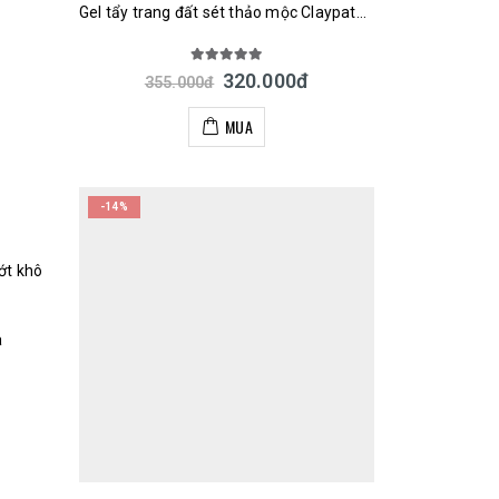
Gel tẩy trang đất sét thảo mộc Claypathy Deep Cleansing Gel 300ml Nhật Bản
5.00
out of 5
320.000
đ
355.000
đ
MUA
-14%
ớt khô
a