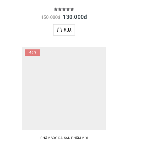
5.00
out of 5
130.000
đ
150.000
đ
MUA
-10%
CHĂM SÓC DA
,
SẢN PHẨM MỚI