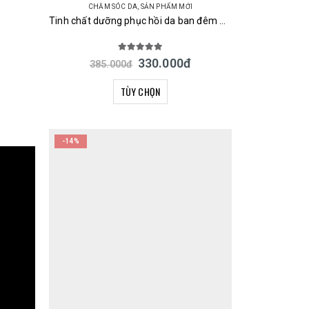
CHĂM SÓC DA
,
SẢN PHẨM MỚI
Tinh chất dưỡng phục hồi da ban đêm URUYOI Night Repair Essence Cosmetex Roland 100ml Nhật Bản
5.00
out of 5
330.000
đ
385.000
đ
TÙY CHỌN
-14%