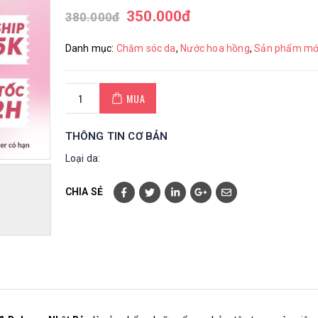
350.000
đ
380.000
đ
Danh mục:
Chăm sóc da
,
Nước hoa hồng
,
Sản phẩm mớ
MUA
THÔNG TIN CƠ BẢN
Loại da:
CHIA SẺ