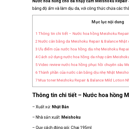
Nước hoa hồng cho da nhạy cảm Meishoku Repair 
bằng độ ẩm và làm dịu da, với công thức chứa các th
Mục lục nội dung
1
Thông tin chi tiết – Nước hoa hồng Meishoku Repair 
2
Nước cân bằng da Meishoku Repair & Balance Nhật 
3
Ưu điểm của nước hoa hồng dịu nhẹ Meishoku Repai
4
Cách sử dụng nước hoa hồng da nhạy cảm Meishoku 
5
Video review nước hoa hồng phục hồi chuyên sâu Me
6
Thành phần của nước cân bằng dịu nhẹ Nhật Meisho
7
Mua toner Meishoku Repair & Balance Mild Lotion N
Thông tin chi tiết – Nước hoa hồng M
– Xuất xứ:
Nhật Bản
– Nhà sản xuất:
Meishoku
– Quy cách đóng gói: Chai 195ml