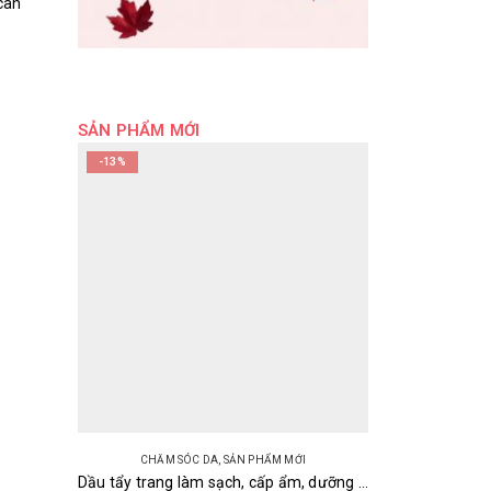
cân
SẢN PHẨM MỚI
-13%
CHĂM SÓC DA
,
SẢN PHẨM MỚI
Dầu tẩy trang làm sạch, cấp ẩm, dưỡng sáng da Olive & Argan Deve Cleansing Oil Kumano 200ml Nhật