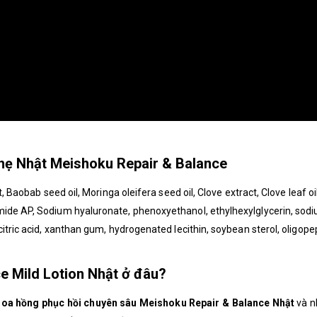
hẹ Nhật Meishoku Repair & Balance
, Baobab seed oil, Moringa oleifera seed oil, Clove extract, Clove leaf oil
mide AP, Sodium hyaluronate, phenoxyethanol, ethylhexylglycerin, sod
citric acid, xanthan gum, hydrogenated lecithin, soybean sterol, oligop
e Mild Lotion Nhật ở đâu?
oa hồng phục hồi chuyên sâu Meishoku Repair & Balance Nhật
và n