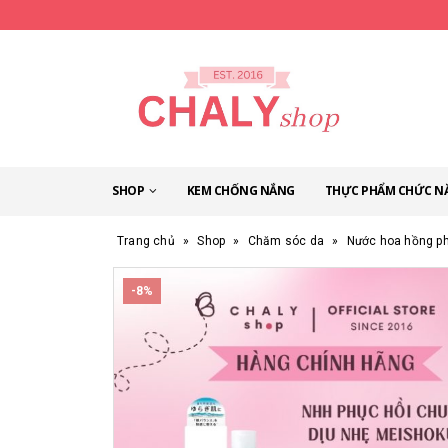
SHOP
KEM CHỐNG NẮNG
THỰC PHẨM CHỨC N
Trang chủ
»
Shop
»
Chăm sóc da
»
Nước hoa hồng ph
-8%