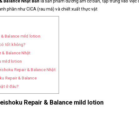
& Balance Nhật Bản
là sản phẩm dưỡng ẩm cơ bản, tập trung vào việc 
ành phần như CICA (rau má) và chiết xuất thực vật
& Balance mild lotion
có tốt không?
r & Balance Nhật
mild lotion
ishoku Repair & Balance Nhật
ku Repair & Balance
hật ở đâu?
eishoku Repair & Balance mild lotion