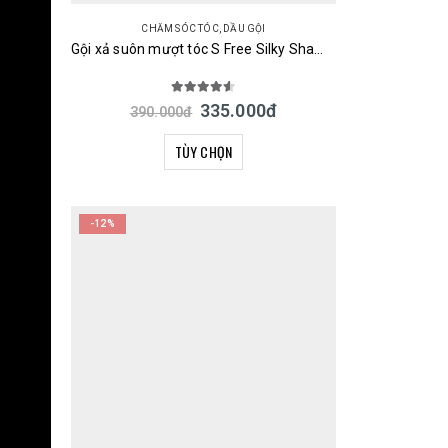
CHĂM SÓC TÓC
,
DẦU GỘI
Gội xả suôn mượt tóc S Free Silky Shampoo & Treatment Smooth 480ml Nhật
4.50
out of 5
335.000
đ
390.000
đ
TÙY CHỌN
-12%