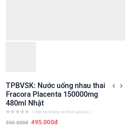
TPBVSK: Nước uống nhau thai
Fracora Placenta 150000mg
480ml Nhật
( Hiện tại không có đánh giá nào. )
0
out of 5
495.000
đ
550.000
đ