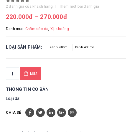
5.00
out of 5
2
đánh giá của khách hàng
|
Thêm một bài đánh giá
220.000
đ
–
270.000
đ
Danh mục:
Chăm sóc da
,
Xịt khoáng
LOẠI SẢN PHẨM
Xanh 240ml
Xanh 400ml
MUA
THÔNG TIN CƠ BẢN
Loại da:
CHIA SẺ