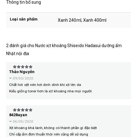
Thông tin bổ sung
Loại sản phẩm
Xanh 240ml, Xanh 400ml
2 đánh giá cho
Nước xịt khoáng Shiseido Hadasui dưỡng ẩm
Nhật nội địa
Thảo Nguyễn
5
trên 5
–
09/03/2020
Chất hơi sệt nên hơi dinh dính khi xịt lên da
Kiểu giống toner hơn là xịt khoáng nha mọi người
8428ayan
5
trên 5
–
06/05/2020
Xịt khoáng khá lành, không có thành phần gì đặc biệt
Chỉ cấp ẩm đơn thuẩn thôi nên cũng dễ sử dụng