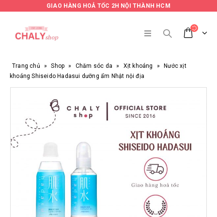
GIAO HÀNG HOẢ TỐC 2H NỘI THÀNH HCM
Trang chủ
»
Shop
»
Chăm sóc da
»
Xịt khoáng
»
Nước xịt
khoáng Shiseido Hadasui dưỡng ẩm Nhật nội địa