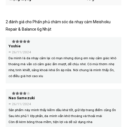
2 đánh giá cho
Phấn phủ chăm sóc da nhạy cảm Meishoku
Repair & Balance 6g Nhật
Yoshie
5
trên 5
–
26/11/2024
Da mình là da nhạy cảm lại có mụn nhưng dùng em này cảm giác khô
thoáng mà vẫn có cảm giác ẩm mượt, dễ chịu nhé. Có mùi thơm nhẹ
nhẹ, tinh khiết, sảng khoái khá ổn áp nữa. Nói chung là mình thấy ổn,
có điều giá hơi cao xíu
Nao Samezuki
4
trên 5
–
26/11/2024
Sản phẩm này mình thấy kiềm dầu khá tốt, giữ lớp trang điểm cũng ổn
Sau khi phủ 1 lớp phấn, da mình vẫn khô thoáng và thoải mái
Còn đi kèm bông thoa mềm, tiện lợi và dễ sử dụng nha