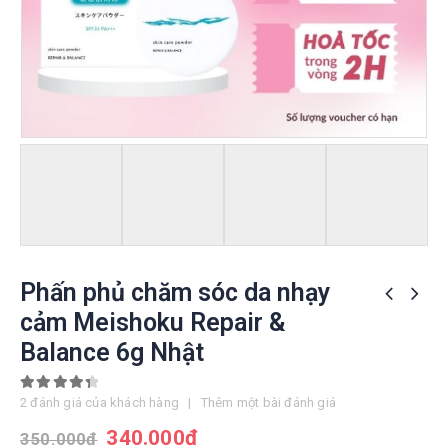
Phấn phủ chăm sóc da nhạy
cảm Meishoku Repair &
Balance 6g Nhật
4.50
out of 5
2
đánh giá của khách hàng
|
Thêm một bài đánh giá
340.000
đ
350.000
đ