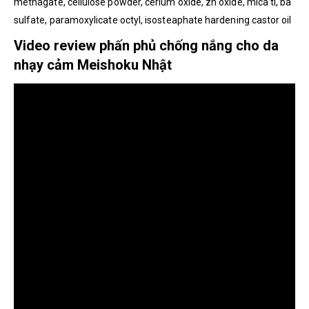
methagate, cellulose powder, cerium oxide, zn oxide, mica ti, ba
sulfate, paramoxylicate octyl, isosteaphate hardening castor oil
Video review phấn phủ chống nắng cho da
nhạy cảm Meishoku Nhật