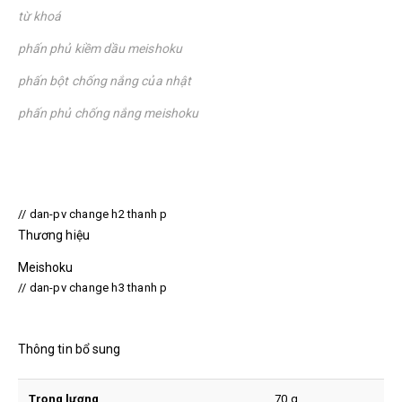
từ khoá
phấn phủ kiềm dầu meishoku
phấn bột chống nắng của nhật
phấn phủ chống nắng meishoku
// dan-pv change h2 thanh p
Thương hiệu
Meishoku
// dan-pv change h3 thanh p
Thông tin bổ sung
Trọng lượng
70 g