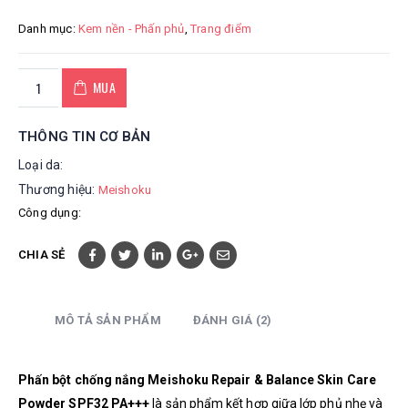
Danh mục:
Kem nền - Phấn phủ
,
Trang điểm
MUA
THÔNG TIN CƠ BẢN
Loại da:
Thương hiệu:
Meishoku
Công dụng:
CHIA SẺ
MÔ TẢ SẢN PHẨM
ĐÁNH GIÁ (2)
Phấn bột chống nắng Meishoku Repair & Balance Skin Care
Powder SPF32 PA+++
là sản phẩm kết hợp giữa lớp phủ nhẹ và