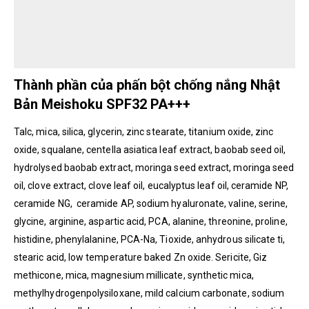
Thành phần của phấn bột chống nắng Nhật
Bản Meishoku SPF32 PA+++
Talc, mica, silica, glycerin, zinc stearate, titanium oxide, zinc
oxide, squalane, centella asiatica leaf extract, baobab seed oil,
hydrolysed baobab extract, moringa seed extract, moringa seed
oil, clove extract, clove leaf oil, eucalyptus leaf oil, ceramide NP,
ceramide NG, ceramide AP, sodium hyaluronate, valine, serine,
glycine, arginine, aspartic acid, PCA, alanine, threonine, proline,
histidine, phenylalanine, PCA-Na, Tioxide, anhydrous silicate ti,
stearic acid, low temperature baked Zn oxide. Sericite, Giz
methicone, mica, magnesium millicate, synthetic mica,
methylhydrogenpolysiloxane, mild calcium carbonate, sodium