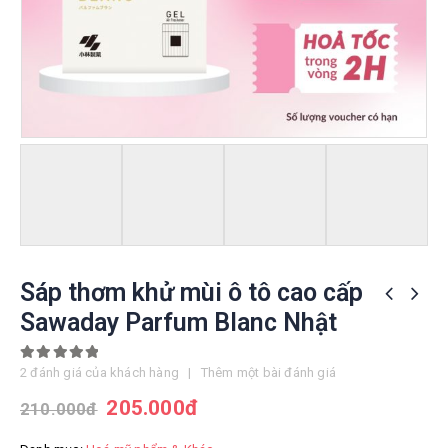
Sáp thơm khử mùi ô tô cao cấp
Sawaday Parfum Blanc Nhật
5.00
out of 5
2
đánh giá của khách hàng
|
Thêm một bài đánh giá
205.000
đ
210.000
đ