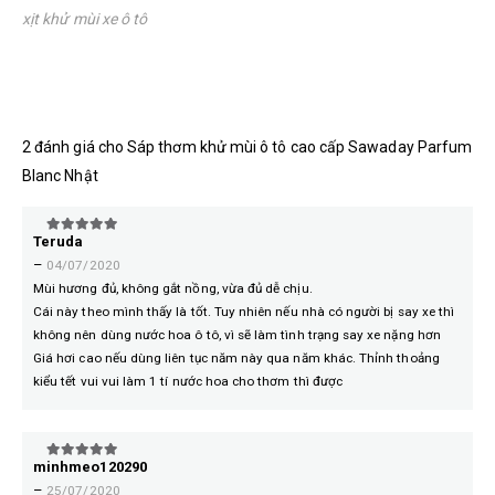
xịt khử mùi xe ô tô
2 đánh giá cho
Sáp thơm khử mùi ô tô cao cấp Sawaday Parfum
Blanc Nhật
Teruda
5
trên 5
–
04/07/2020
Mùi hương đủ, không gắt nồng, vừa đủ dễ chịu.
Cái này theo mình thấy là tốt. Tuy nhiên nếu nhà có người bị say xe thì
không nên dùng nước hoa ô tô, vì sẽ làm tình trạng say xe nặng hơn
Giá hơi cao nếu dùng liên tục năm này qua năm khác. Thỉnh thoảng
kiểu tết vui vui làm 1 tí nước hoa cho thơm thì được
minhmeo120290
5
trên 5
–
25/07/2020