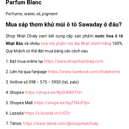
Parfum Blanc
Perfume, water, oil, pigment
Mua sáp thơm khử mùi ô tô Sawaday ở đâu?
Shop Nhật Chaly cam kết cung cấp sản phẩm
nước hoa ô tô
Nhật Bản
và nhiều
hoá mỹ phẩm nội địa Nhật chính hãng
100%.
Quý khách có thể đặt mua bằng các cách sau
1. Đặt mua online tại
https://www.shopnhatchaly.com
2. Liên hệ qua fanpage
https://www.facebook.com/chalyhome
3. Hotline số 098 – 575 – 5950 (tel, zalo)
4. Shopee
https://shope.ee/8pGUKA0TnH
5. Shopee Mall:
https://shope.ee/6pZFMJF3yv
6. Lazada
https://s.lazada.vn/l.rEDt
7. Tiktok:
https://www.tiktok.com/@shopnhatchaly