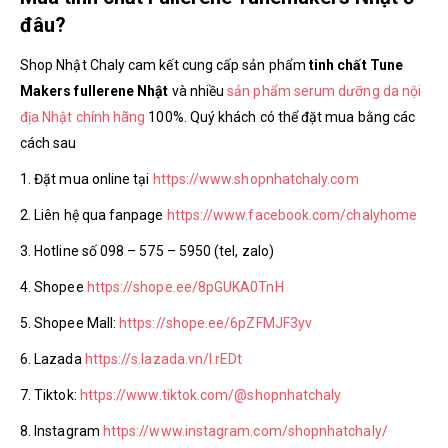
đâu?
Shop Nhật Chaly cam kết cung cấp sản phẩm
tinh chất Tune
Makers fullerene Nhật
và nhiều
sản phẩm serum dưỡng da nội
địa Nhật chính hãng
100%. Quý khách có thể đặt mua bằng các
cách sau
1. Đặt mua online tại
https://www.shopnhatchaly.com
2. Liên hệ qua fanpage
https://www.facebook.com/chalyhome
3. Hotline số 098 – 575 – 5950 (tel, zalo)
4. Shopee
https://shope.ee/8pGUKA0TnH
5. Shopee Mall:
https://shope.ee/6pZFMJF3yv
6. Lazada
https://s.lazada.vn/l.rEDt
7. Tiktok:
https://www.tiktok.com/@shopnhatchaly
8. Instagram
https://www.instagram.com/shopnhatchaly/