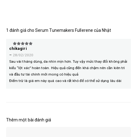
1 đánh giá cho
Serum Tunemakers Fullerene của Nhật
chikagiri
5
trên 5
–
28/02/2020
Sau vài tháng dùng, da nhìn mịn hơn. Tuy vậy mức thay đổi không phải
kiểu “lột xác” hoàn toàn. Hiệu quả cũng đến khá chậm nên cần kiên trì
và đầu tư tài chính mới mong có hiệu quả
Điểm trừ là giá em này quá cao và rất khó để có thể sử dụng lâu dài
Thêm một bài đánh giá