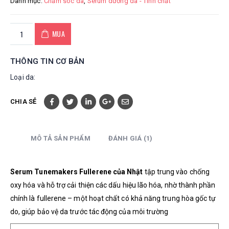
Danh mục:
Chăm sóc da
,
Serum dưỡng da - Tinh chất
MUA
THÔNG TIN CƠ BẢN
Loại da:
CHIA SẺ
MÔ TẢ SẢN PHẨM
ĐÁNH GIÁ (1)
Serum Tunemakers Fullerene của Nhật
tập trung vào chống
oxy hóa và hỗ trợ cải thiện các dấu hiệu lão hóa, nhờ thành phần
chính là fullerene – một hoạt chất có khả năng trung hòa gốc tự
do, giúp bảo vệ da trước tác động của môi trường