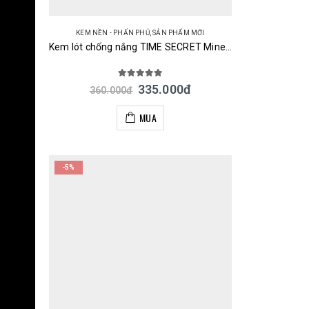
KEM NỀN - PHẤN PHỦ
,
SẢN PHẨM MỚI
Kem lót chống nắng TIME SECRET Mineral Primer Base SPF36 PA+++ 30g Nhật
5.00
out of 5
335.000
đ
360.000
đ
MUA
-5%