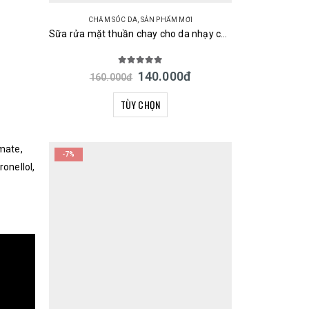
CHĂM SÓC DA
,
SẢN PHẨM MỚI
Sữa rửa mặt thuần chay cho da nhạy cảm và mẹ bầu Cow Brand Mutenka 110g & 160ml Nhật Bản
5.00
out of 5
140.000
đ
160.000
đ
TÙY CHỌN
amate,
-7%
ronellol,