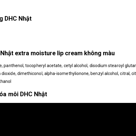
g DHC Nhật
Nhật extra moisture lip cream không màu
ylate, panthenol, tocopheryl acetate, cetyl alcohol, disodium stearoyl glut
um dioxide, dimethiconol, alpha-isomethylionone, benzyl alcohol, citral, cit
thanol
hóa môi DHC Nhật