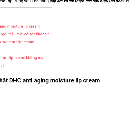
ume
t
ập trung vào khả năng
cấp ẩm và cải thiện các dấu hiệu lão hóa
trên
ing moisture lip cream
môi mẫu mới có tốt không?
 moisture lip cream
ture lip cream không màu
âu?
hật DHC anti aging moisture lip cream