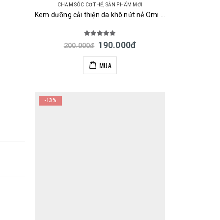
CHĂM SÓC CƠ THỂ
,
SẢN PHẨM MỚI
Kem dưỡng cải thiện da khô nứt nẻ Omi Brotherhood Menturm Medical Cream 145g Nhật
5.00
out of 5
190.000
đ
200.000
đ
MUA
-13%