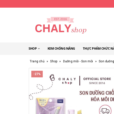
SHOP
KEM CHỐNG NẮNG
THỰC PHẨM CHỨC N
Trang chủ
»
Shop
»
Dưỡng môi - Son môi
»
Son dưỡng
-27%