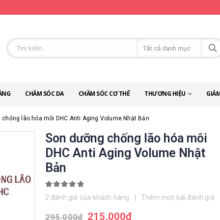
ĂNG
CHĂM SÓC DA
CHĂM SÓC CƠ THỂ
THƯƠNG HIỆU
GIẢM
 chống lão hóa môi DHC Anti Aging Volume Nhật Bản
Son dưỡng chống lão hóa môi
DHC Anti Aging Volume Nhật
Bản
5.00
out of 5
2
đánh giá của khách hàng
|
Thêm một bài đánh giá
215.000
đ
295.000
đ