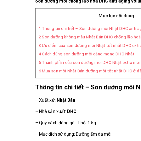
Son dưỡng môi chống lão hoá DHC anti aging vol
Mục lục nội dung
1
Thông tin chi tiết – Son dưỡng môi Nhật DHC anti ag
2
Son dưỡng không màu Nhật Bản DHC chống lão hoá 
3
Ưu điểm của son dưỡng môi Nhật tốt nhất DHC extra
4
Cách dùng son dưỡng môi căng mọng DHC Nhật
5
Thành phần của son dưỡng môi DHC Nhật extra mois
6
Mua son môi Nhật Bản dưỡng môi tốt nhất DHC ở đ
Thông tin chi tiết – Son dưỡng môi N
– Xuất xứ:
Nhật Bản
– Nhà sản xuất:
DHC
– Quy cách đóng gói: Thỏi 1.5g
– Mục đích sử dụng: Dưỡng ẩm da môi