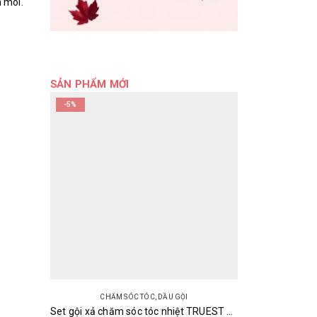
 môi.
SẢN PHẨM MỚI
-5%
CHĂM SÓC TÓC
,
DẦU GỘI
Set gội xả chăm sóc tóc nhiệt TRUEST BY S FREE Acid & Heat Care Shampoo & Treatment 480ml Nhật