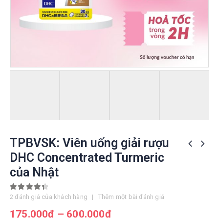
TPBVSK: Viên uống giải rượu
DHC Concentrated Turmeric
của Nhật
4.50
out of 5
2
đánh giá của khách hàng
|
Thêm một bài đánh giá
175.000
đ
–
600.000
đ