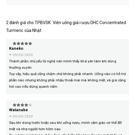
2 đánh giá cho
TPBVSK: Viên uống giải rượu DHC Concentrated
Turmeric của Nhật
Kaneko
5
trên 5
–
09/03/2020
Thành phần chủ yếu từ nghệ nên mình thấy khá yên tâm khi dùng
thường xuyên
Tuy vậy, hiệu quả cũng chậm chứ không phải nhanh. Uống vào có hỗ trợ
phần nào nhưng không phải nhậu thoải mái mà không mệt, và giá cũng
hơi cao nếu dùng quanh năm.
Watanabe
4
trên 5
–
09/03/2020
Sau khi dùng trước hoặc sau khi uống rượu, mình cảm giác cơ thể đỡ
mệt và nhẹ người hơn hôm sau