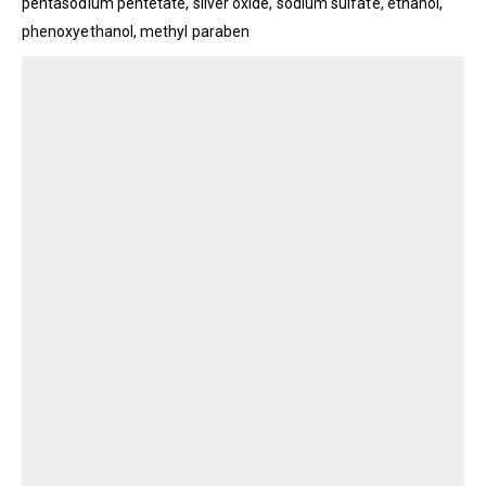
pentasodium pentetate, silver oxide, sodium sulfate, ethanol,
phenoxyethanol, methyl paraben