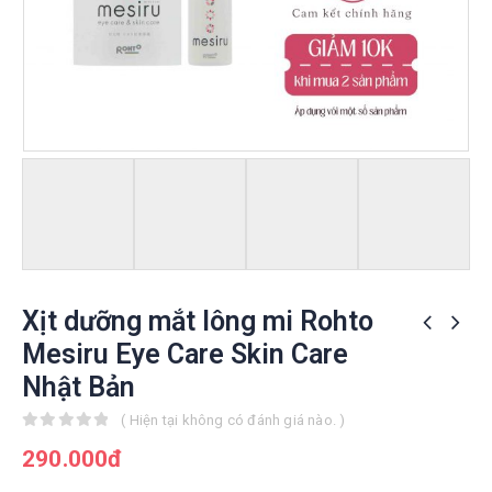
Xịt dưỡng mắt lông mi Rohto
Mesiru Eye Care Skin Care
Nhật Bản
( Hiện tại không có đánh giá nào. )
0
out of 5
290.000
đ