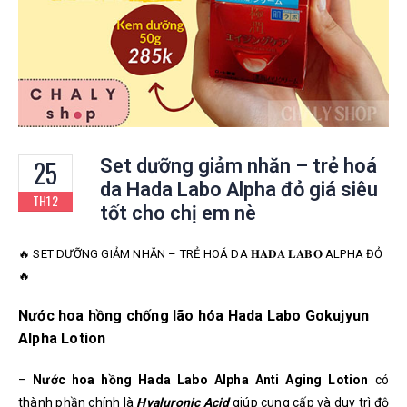
25
Set dưỡng giảm nhăn – trẻ hoá
da Hada Labo Alpha đỏ giá siêu
TH12
tốt cho chị em nè
🔥 SET DƯỠNG GIẢM NHĂN – TRẺ HOÁ DA 𝐇𝐀𝐃𝐀 𝐋𝐀𝐁𝐎 ALPHA ĐỎ
🔥
Nước hoa hồng chống lão hóa Hada Labo Gokujyun
Alpha Lotion
–
Nước hoa hồng Hada Labo Alpha Anti Aging Lotion
có
thành phần chính là
Hyaluronic Acid
giúp cung cấp và duy trì độ