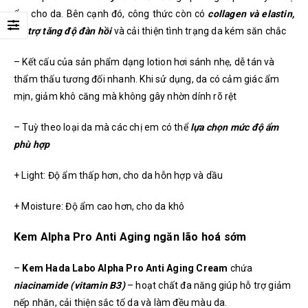
ẩm cho da. Bên cạnh đó, công thức còn có
collagen và elastin,
hỗ trợ tăng độ đàn hồi
và cải thiện tình trạng da kém săn chắc
– Kết cấu của sản phẩm dạng lotion hơi sánh nhẹ, dễ tán và
thẩm thấu tương đối nhanh. Khi sử dụng, da có cảm giác ẩm
mịn, giảm khô căng mà không gây nhờn dính rõ rệt
– Tuỳ theo loại da mà các chị em có thể
lựa chọn mức độ ẩm
phù hợp
+ Light: Độ ẩm thấp hơn, cho da hỗn hợp và dầu
+ Moisture: Độ ẩm cao hơn, cho da khô
Kem Alpha Pro Anti Aging ngăn lão hoá sớm
–
Kem Hada Labo Alpha Pro Anti Aging Cream
chứa
niacinamide (vitamin B3)
– hoạt chất đa năng giúp hỗ trợ giảm
nếp nhăn, cải thiện sắc tố da và làm đều màu da.