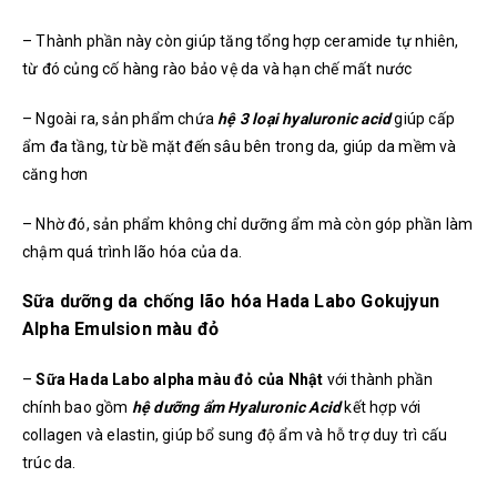
– Thành phần này còn giúp tăng tổng hợp ceramide tự nhiên,
từ đó củng cố hàng rào bảo vệ da và hạn chế mất nước
– Ngoài ra, sản phẩm chứa
hệ 3 loại hyaluronic acid
giúp cấp
ẩm đa tầng, từ bề mặt đến sâu bên trong da, giúp da mềm và
căng hơn
– Nhờ đó, sản phẩm không chỉ dưỡng ẩm mà còn góp phần làm
chậm quá trình lão hóa của da.
Sữa dưỡng da chống lão hóa Hada Labo Gokujyun
Alpha Emulsion màu đỏ
–
Sữa Hada Labo alpha màu đỏ của Nhật
với thành phần
chính bao gồm
hệ dưỡng ẩm Hyaluronic Acid
kết hợp với
collagen và elastin, giúp bổ sung độ ẩm và hỗ trợ duy trì cấu
trúc da.