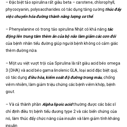
– Đặc biệt tảo spirulina rất giàu beta – carotene, chlorophyll,
phycocyanin, polysaccharides.có tác dụng tăng cường
t
húc đẩy
việc chuyển hóa đường thành năng lượng cơ thể
.
– Phenyalanine có trong tảo spirulina Nhật có khả năng
tác
động lên trung tâm thèm ăn của bộ não làm giảm các cơn đói
của bệnh nhân tiểu đường giúp người bệnh không có cảm giác
thèm đường nữa.
– Một ưu việt vượt trội của Spirulina là rất giàu acid béo omega
3 (DHA) và acid béo gama linolenic GLA, loại acid đặc biệt quý,
có tác dụng
đ
iều hòa, kiểm soát độ đường trong máu
, chống
viêm nhiễm, làm giảm triệu chứng các bệnh viêm khớp, bệnh
gout.
– Và cả thành phần
Alpha lipoic acid
thường được các bác sĩ
chỉ định điều trị bệnh tiểu đương type 2 và các biến chứng của
nó, làm thúc đẩy chức năng của insulin và làm giảm tính kháng
insulin