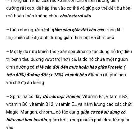
– Trong sinh khối của tảo xoắn còn chứa hàm lượng dinh
dưỡng rất cao, dễ hấp thụ vào cơ thể và giúp cơ thể dễ tiêu hóa,
mà hoàn toàn không chứa
cholesterol xấu
– Giúp cho người bệnh
giảm cảm giác đói cồn cào
trong khi
thực hiện chế độ dinh dưỡng giảm tinh bột và chất béo.
– Một lý do nữa khiến tảo xoắn spirulina có tác dụng hỗ trợ điều
trị bệnh tiểu đường vượt trội hơn cả, là do nó chứa một nguồn
dinh dưỡng có
tỉ lệ cân đối đến mức hoàn hảo giữa Protein (
trên 60%) đường đột (< 18%) và chất béo 6%
nên rất phù hợp
với chế độ ăn kiêng.
– Spirulina có đầy
đủ các loại vitamin
: Vitamin B1, vitamin B2,
vitamin B6, vitamin B12, vitamin E… và hàm lượng cao các chất:
Magie, Mangan, chrom… có tác dụng
giúp cơ thể sử dụng có
hiệu quả hơn insulin
, giảm bớt lượng insulin phải đưa từ ngoài
vào.