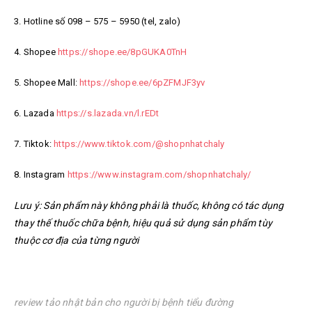
3. Hotline số 098 – 575 – 5950 (tel, zalo)
4. Shopee
https://shope.ee/8pGUKA0TnH
5. Shopee Mall:
https://shope.ee/6pZFMJF3yv
6. Lazada
https://s.lazada.vn/l.rEDt
7. Tiktok:
https://www.tiktok.com/@shopnhatchaly
8. Instagram
https://www.instagram.com/shopnhatchaly/
Lưu ý: Sản phẩm này không phải là thuốc, không có tác dụng
thay thế thuốc chữa bệnh, hiệu quả sử dụng sản phẩm tùy
thuộc cơ địa của từng người
review tảo nhật bản cho người bị bệnh tiểu đường