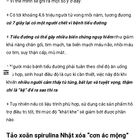
– Vì thế mình sẽ ghi ra một số ý ở đây:
+ Có tới khoảng 4,6 triệu người tử vong mỗi năm, tương đương
cứ 7 giây lại có một người chết vì bệnh tiểu đường
.
+
Tiểu đường có thể gây nhiều biến chứng nguy hiểm
như giảm
khả năng chăn gối, tim mạch, tai biến mạch máu não, nhồi máu
cơ tim, suy thận cấp, mù mắt…
+ Người mắc bệnh tiểu đường phải tuân theo chế độ ăn uống
phù hợp, sinh hoạt điều độ là cực kì cần thiết, việc này đôi khi
khiến
nhiều người cảm thấy tù túng, bất lực và tuyệt vọng, thậm
chí là “kệ” để ra sao thì ra
+ Tuy nhiên nếu có liệu trình phù hợp, sử dụng các sản phẩm hỗ
trợ điều trị tốt, thì mức độ “khắt khe” sẽ giảm bớt được phần
nào.
Tảo xoắn spirulina Nhật xóa “cơn ác mộng”