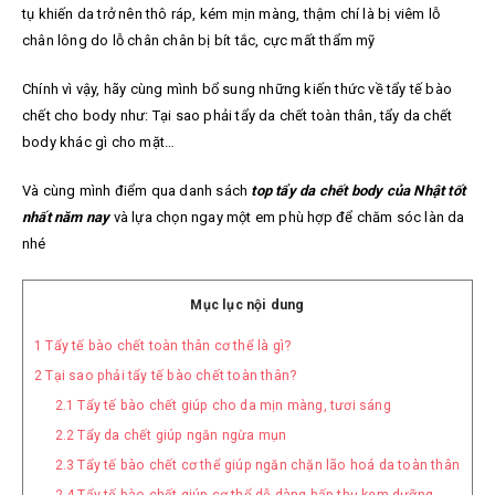
tụ khiến da trở nên thô ráp, kém mịn màng, thậm chí là bị viêm lỗ
chân lông do lỗ chân chân bị bít tắc, cực mất thẩm mỹ
Chính vì vậy, hãy cùng mình bổ sung những kiến thức về tẩy tế bào
chết cho body như: Tại sao phải tẩy da chết toàn thân, tẩy da chết
body khác gì cho mặt…
Và cùng mình điểm qua danh sách
top tẩy da chết body của Nhật tốt
nhất năm nay
và lựa chọn ngay một em phù hợp để chăm sóc làn da
nhé
Mục lục nội dung
1
Tẩy tế bào chết toàn thân cơ thể là gì?
2
Tại sao phải tẩy tế bào chết toàn thân?
2.1
Tẩy tế bào chết giúp cho da mịn màng, tươi sáng
2.2
Tẩy da chết giúp ngăn ngừa mụn
2.3
Tẩy tế bào chết cơ thể giúp ngăn chặn lão hoá da toàn thân