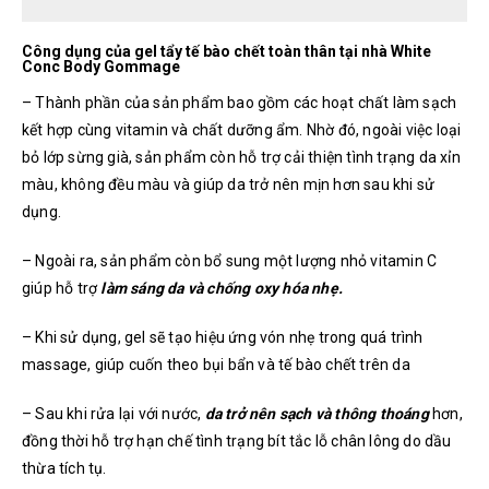
Công dụng của gel tẩy tế bào chết toàn thân tại nhà White
Conc Body Gommage
– Thành phần của sản phẩm bao gồm các hoạt chất làm sạch
kết hợp cùng vitamin và chất dưỡng ẩm. Nhờ đó, ngoài việc loại
bỏ lớp sừng già, sản phẩm còn hỗ trợ cải thiện tình trạng da xỉn
màu, không đều màu và giúp da trở nên mịn hơn sau khi sử
dụng.
– Ngoài ra, sản phẩm còn bổ sung một lượng nhỏ vitamin C
giúp hỗ trợ
làm sáng da và chống oxy hóa nhẹ.
– Khi sử dụng, gel sẽ tạo hiệu ứng vón nhẹ trong quá trình
massage, giúp cuốn theo bụi bẩn và tế bào chết trên da
– Sau khi rửa lại với nước,
da trở nên sạch và thông thoáng
hơn,
đồng thời hỗ trợ hạn chế tình trạng bít tắc lỗ chân lông do dầu
thừa tích tụ.