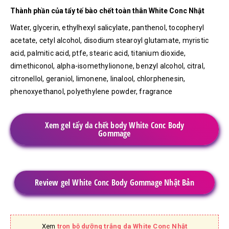
Thành phần của tẩy tế bào chết toàn thân White Conc Nhật
Water, glycerin, ethylhexyl salicylate, panthenol, tocopheryl
acetate, cetyl alcohol, disodium stearoyl glutamate, myristic
acid, palmitic acid, ptfe, stearic acid, titanium dioxide,
dimethiconol, alpha-isomethylionone, benzyl alcohol, citral,
citronellol, geraniol, limonene, linalool, chlorphenesin,
phenoxyethanol, polyethylene powder, fragrance
Xem gel tẩy da chết body White Conc Body
Gommage
Review gel White Conc Body Gommage Nhật Bản
Xem
trọn bộ dưỡng trắng da White Conc Nhật