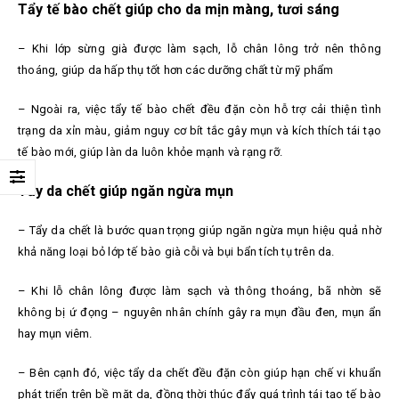
Tẩy tế bào chết giúp cho da mịn màng, tươi sáng
– Khi lớp sừng già được làm sạch, lỗ chân lông trở nên thông
thoáng, giúp da hấp thụ tốt hơn các dưỡng chất từ mỹ phẩm
– Ngoài ra, việc tẩy tế bào chết đều đặn còn hỗ trợ cải thiện tình
trạng da xỉn màu, giảm nguy cơ bít tắc gây mụn và kích thích tái tạo
tế bào mới, giúp làn da luôn khỏe mạnh và rạng rỡ.
Tẩy da chết giúp ngăn ngừa mụn
– Tẩy da chết là bước quan trọng giúp ngăn ngừa mụn hiệu quả nhờ
khả năng loại bỏ lớp tế bào già cỗi và bụi bẩn tích tụ trên da.
– Khi lỗ chân lông được làm sạch và thông thoáng, bã nhờn sẽ
không bị ứ đọng – nguyên nhân chính gây ra mụn đầu đen, mụn ẩn
hay mụn viêm.
– Bên cạnh đó, việc tẩy da chết đều đặn còn giúp hạn chế vi khuẩn
phát triển trên bề mặt da, đồng thời thúc đẩy quá trình tái tạo tế bào