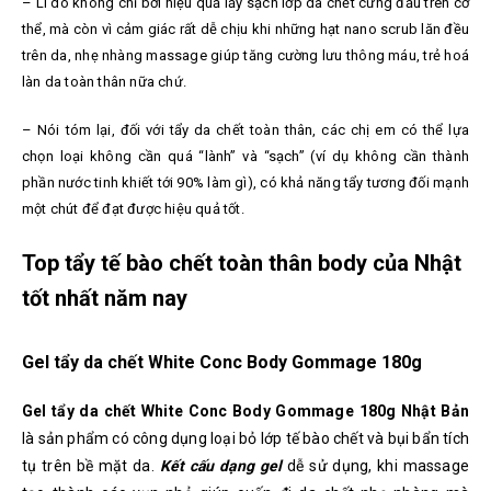
– Lí do không chỉ bởi hiệu quả lấy sạch lớp da chết cứng đầu trên cơ
thể, mà còn vì cảm giác rất dễ chịu khi những hạt nano scrub lăn đều
trên da, nhẹ nhàng massage giúp tăng cường lưu thông máu, trẻ hoá
làn da toàn thân nữa chứ.
– Nói tóm lại, đối với tẩy da chết toàn thân, các chị em có thể lựa
chọn loại không cần quá “lành” và “sạch” (ví dụ không cần thành
phần nước tinh khiết tới 90% làm gì), có khả năng tẩy tương đối mạnh
một chút để đạt được hiệu quả tốt.
Top tẩy tế bào chết toàn thân body của Nhật
tốt nhất năm nay
Gel tẩy da chết White Conc Body Gommage 180g
Gel tẩy da chết White Conc Body Gommage 180g Nhật Bản
là sản phẩm có công dụng loại bỏ lớp tế bào chết và bụi bẩn tích
tụ trên bề mặt da.
Kết cấu dạng gel
dễ sử dụng, khi massage