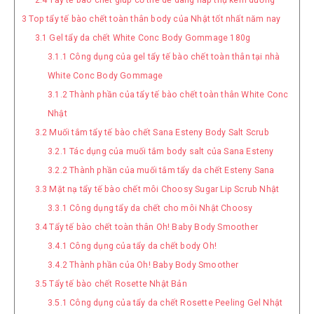
2.4
Tẩy tế bào chết giúp cơ thể dễ dàng hấp thụ kem dưỡng
3
Top tẩy tế bào chết toàn thân body của Nhật tốt nhất năm nay
3.1
Gel tẩy da chết White Conc Body Gommage 180g
3.1.1
Công dụng của gel tẩy tế bào chết toàn thân tại nhà
White Conc Body Gommage
3.1.2
Thành phần của tẩy tế bào chết toàn thân White Conc
Nhật
3.2
Muối tắm tẩy tế bào chết Sana Esteny Body Salt Scrub
3.2.1
Tác dụng của muối tắm body salt của Sana Esteny
3.2.2
Thành phần của muối tắm tẩy da chết Esteny Sana
3.3
Mặt nạ tẩy tế bào chết môi Choosy Sugar Lip Scrub Nhật
3.3.1
Công dụng tẩy da chết cho môi Nhật Choosy
3.4
Tẩy tế bào chết toàn thân Oh! Baby Body Smoother
3.4.1
Công dụng của tẩy da chết body Oh!
3.4.2
Thành phần của Oh! Baby Body Smoother
3.5
Tẩy tế bào chết Rosette Nhật Bản
3.5.1
Công dụng của tẩy da chết Rosette Peeling Gel Nhật