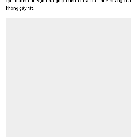
tạo thành các vụn nhỏ giúp cuốn đi da chết nhẹ nhàng mà
không gây rát.