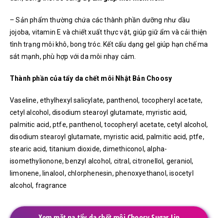
– Sản phẩm thường chứa các thành phần dưỡng như dầu
jojoba, vitamin E và chiết xuất thực vật, giúp giữ ẩm và cải thiện
tình trạng môi khô, bong tróc. Kết cấu dạng gel giúp hạn chế ma
sát mạnh, phù hợp với da môi nhạy cảm.
Thành phần của tẩy da chết môi Nhật Bản Choosy
Vaseline, ethylhexyl salicylate, panthenol, tocopheryl acetate,
cetyl alcohol, disodium stearoyl glutamate, myristic acid,
palmitic acid, ptfe, panthenol, tocopheryl acetate, cetyl alcohol,
disodium stearoyl glutamate, myristic acid, palmitic acid, ptfe,
stearic acid, titanium dioxide, dimethiconol, alpha-
isomethylionone, benzyl alcohol, citral, citronellol, geraniol,
limonene, linalool, chlorphenesin, phenoxyethanol, isocetyl
alcohol, fragrance
Xem mặt nạ tẩy da chết môi Choosy Sugar Lip