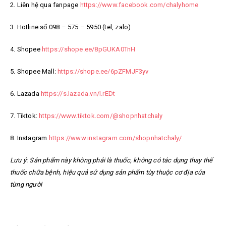
2. Liên hệ qua fanpage
https://www.facebook.com/chalyhome
3. Hotline số 098 – 575 – 5950 (tel, zalo)
4. Shopee
https://shope.ee/8pGUKA0TnH
5. Shopee Mall:
https://shope.ee/6pZFMJF3yv
6. Lazada
https://s.lazada.vn/l.rEDt
7. Tiktok:
https://www.tiktok.com/@shopnhatchaly
8. Instagram
https://www.instagram.com/shopnhatchaly/
Lưu ý: Sản phẩm này không phải là thuốc, không có tác dụng thay thế
thuốc chữa bệnh, hiệu quả sử dụng sản phẩm tùy thuộc cơ địa của
từng người