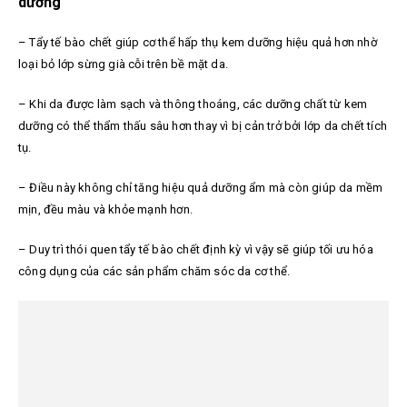
dưỡng
– Tẩy tế bào chết giúp cơ thể hấp thụ kem dưỡng hiệu quả hơn nhờ
loại bỏ lớp sừng già cỗi trên bề mặt da.
– Khi da được làm sạch và thông thoáng, các dưỡng chất từ kem
dưỡng có thể thẩm thấu sâu hơn thay vì bị cản trở bởi lớp da chết tích
tụ.
– Điều này không chỉ tăng hiệu quả dưỡng ẩm mà còn giúp da mềm
mịn, đều màu và khỏe mạnh hơn.
– Duy trì thói quen tẩy tế bào chết định kỳ vì vậy sẽ giúp tối ưu hóa
công dụng của các sản phẩm chăm sóc da cơ thể.