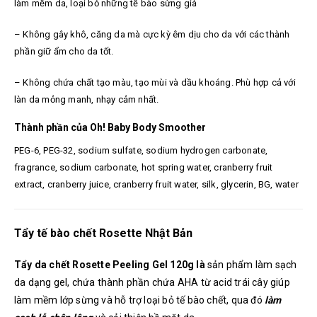
làm mềm da, loại bỏ những tế bào sừng già
– Không gây khô, căng da mà cực kỳ êm dịu cho da với các thành
phần giữ ẩm cho da tốt.
– Không chứa chất tạo màu, tạo mùi và dầu khoáng. Phù hợp cả với
làn da mỏng manh, nhạy cảm nhất.
Thành phần của Oh! Baby Body Smoother
PEG-6, PEG-32, sodium sulfate, sodium hydrogen carbonate,
fragrance, sodium carbonate, hot spring water, cranberry fruit
extract, cranberry juice, cranberry fruit water, silk, glycerin, BG, water
Tẩy tế bào chết Rosette Nhật Bản
Tẩy da chết Rosette Peeling Gel 120g là
sản phẩm làm sạch
da dạng gel, chứa thành phần chứa AHA từ acid trái cây giúp
làm mềm lớp sừng và hỗ trợ loại bỏ tế bào chết, qua đó
làm