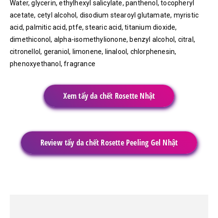
Water, glycerin, ethylhexyl salicylate, panthenol, tocopheryl
acetate, cetyl alcohol, disodium stearoyl glutamate, myristic
acid, palmitic acid, ptfe, stearic acid, titanium dioxide,
dimethiconol, alpha-isomethylionone, benzyl alcohol, citral,
citronellol, geraniol, limonene, linalool, chlorphenesin,
phenoxyethanol, fragrance
Xem tẩy da chết Rosette Nhật
Review tẩy da chết Rosette Peeling Gel Nhật