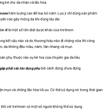
g kê cho da nhăn và lão hóa.
inone
hàm lượng cao để loại bỏ nám. Lưu ý chỉ dùng sản phẩm
uyến cáo gây mỏng da khi dùng lâu dài.
tin-X
là một số tên diệt dược khác của tretinoin.
ạng kết cấu nào và do thương hiệu nào đi chăng nữa thì công
hăn, da không đều màu, nám, tàn nhang và mụn.
àn phụ thuộc vào sự kê toa của chuyên gia da liễu
 gặp phải các tác dụng phụ
bởi cách dùng chưa đúng.
ện mụn và chống lão hóa tối ưu. Có thể sử dụng nó trong thời gian
. Đối với tretinoin có một số người không thể sử dụng.