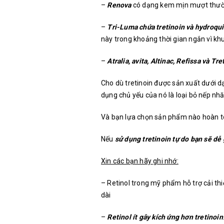
–
Renova
có dạng kem mịn mượt thườn
–
Tri-Luma chứa tretinoin và hydroqu
này trong khoảng thời gian ngắn vì kh
–
Atralia, avita, Altinac, Refissa và Tre
Cho dù tretinoin được sản xuất dưới d
dụng chủ yếu của nó là loại bỏ nếp n
Và bạn lựa chọn sản phẩm nào hoàn to
Nếu
sử dụng tretinoin tự do bạn sẽ dễ
Xin các bạn hãy ghi nhớ:
– Retinol trong mỹ phẩm hỗ trợ cải thi
dài
–
Retinol ít gây kích ứng hơn tretinoin