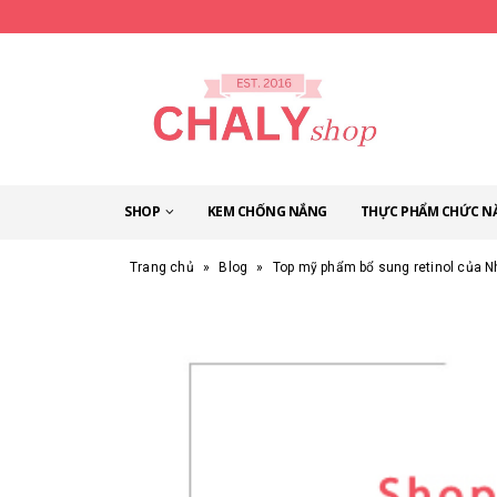
SHOP
KEM CHỐNG NẮNG
THỰC PHẨM CHỨC N
Trang chủ
»
Blog
»
Top mỹ phẩm bổ sung retinol của N