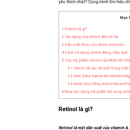
yêu thích nhất? Cùng mình tìm hiểu chi
Mục l
1
Retinol là gì?
2
Tác dụng của retinol đối với da
3
Dẫn xuất khác của nhóm retinoids
4
Cách sử dụng retinol đúng, hiệu quả
5
Top mỹ phẩm retinol của Nhật tốt nh
5.1
Serum tái tạo da tuổi trung niê
5.2
Kem Sana Nameraka Wrinkle Nig
5.3
Nước hoa hồng retinol MomoPuri
6
Mua các dòng mỹ phẩm bổ sung retino
Retinol là gì?
Retinol là một dẫn xuất của vitamin A
,