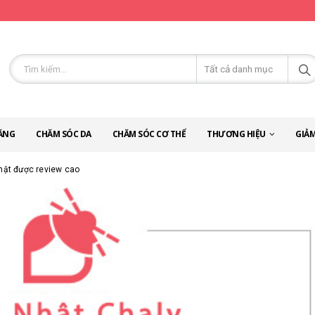
ĂNG
CHĂM SÓC DA
CHĂM SÓC CƠ THỂ
THƯƠNG HIỆU
GIẢM
hật được review cao