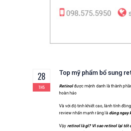
Top mỹ phẩm bổ sung ret
28
Retinol
được mệnh danh là thành phần 
TH5
hoàn hảo
Và với độ tinh khiết cao, lành tính đồng
review nhấn mạnh rằng là
dùng ngay k
Vậy
retinol là gì?
Vì sao retinol lại tốt