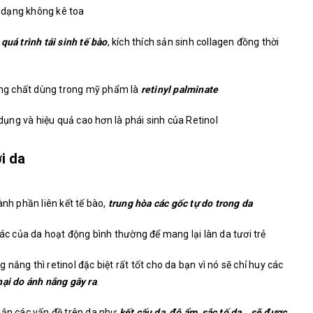
 dạng không kê toa
 quá trình tái sinh tế bào
, kích thích sản sinh collagen đồng thời
dạng chất dùng trong mỹ phẩm là
retinyl palminate
 dụng và hiệu quả cao hơn là phái sinh của Retinol
i da
ành phần liên kết tế bào,
trung hòa các gốc tự do trong da
hác của da hoạt động bình thường để mang lại làn da tươi trẻ
nắng thì retinol đặc biệt rất tốt cho da bạn vì nó sẽ chỉ huy các
hại do ánh nắng gây ra
.
hắn các vấn đề trên da như
kết cấu da, độ ẩm, sắc tố da… sẽ được