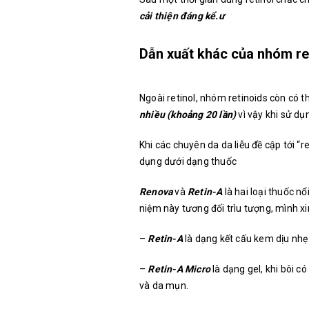
cải thiện đáng kể.ư
Dẫn xuất khác của nhóm re
Ngoài retinol, nhóm retinoids còn có t
nhiều (khoảng 20 lần)
vì vậy khi sử dụ
Khi các chuyên da da liễu đề cập tới “r
dụng dưới dạng thuốc
Renova
và
Retin-A
là hai loại thuốc nổ
niệm này tương đối trìu tượng, mình xi
–
Retin-A
là dạng kết cấu kem dịu nhẹ
–
Retin-A Micro
là dạng gel, khi bôi 
và da mụn.