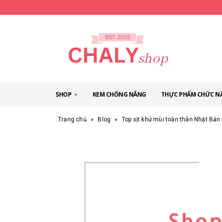
SHOP
KEM CHỐNG NẮNG
THỰC PHẨM CHỨC N
Trang chủ
»
Blog
»
Top xịt khử mùi toàn thân Nhật Bản 