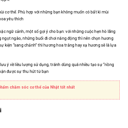
 mùi cơ thể. Phù hợp với những bạn không muốn có bất kì mùi
hoa yêu thích
ặc ngữ cảnh, một số gợi ý cho bạn: với những cuộc hẹn hò lãng
 ngọt ngào, những buổi đi chơi năng động thì nên chọn hương
ự kiện “sang chảnh” thì hương hoa trắng hay xạ hương sẽ là lựa
lưu ý về liều lượng sử dụng, tránh dùng quá nhiều tạo sự “nồng
hận được sự thu hút từ bạn
hẩm chăm sóc cơ thể của Nhật tốt nhất
i