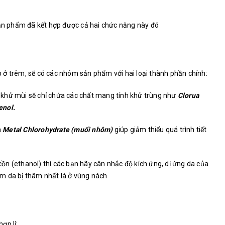
sản phẩm đã kết hợp được cả hai chức năng này đó
 ở trêm, sẽ có các nhóm sản phẩm với hai loại thành phần chính:
khử mùi sẽ chỉ chứa các chất mang tính khử trùng như
Clorua
enol.
a
Metal Chlorohydrate (muối nhôm)
giúp giảm thiểu quá trình tiết
n (ethanol) thì các bạn hãy cân nhắc độ kích ứng, dị ứng da của
m da bị thâm nhất là ở vùng nách
ợp lí: