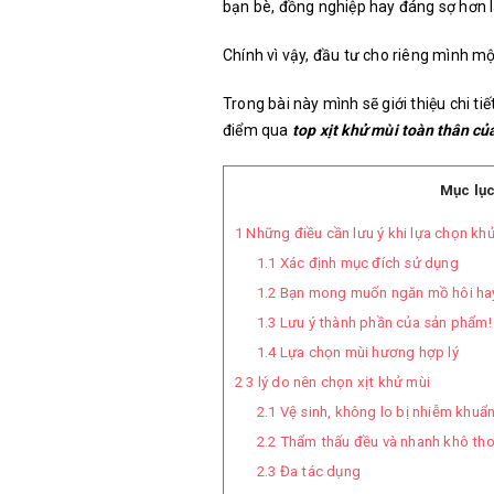
bạn bè, đồng nghiệp hay đáng sợ hơn là
Chính vì vậy, đầu tư cho riêng mình một
Trong bài này mình sẽ giới thiệu chi ti
điểm qua
top xịt khử mùi toàn thân củ
Mục lục
1
Những điều cần lưu ý khi lựa chọn kh
1.1
Xác định mục đích sử dụng
1.2
Bạn mong muốn ngăn mồ hôi hay 
1.3
Lưu ý thành phần của sản phẩm!
1.4
Lựa chọn mùi hương hợp lý
2
3 lý do nên chọn xịt khử mùi
2.1
Vệ sinh, không lo bị nhiễm khuẩ
2.2
Thẩm thấu đều và nhanh khô th
2.3
Đa tác dụng