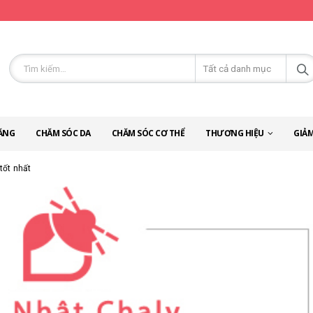
ĂNG
CHĂM SÓC DA
CHĂM SÓC CƠ THỂ
THƯƠNG HIỆU
GIẢM
tốt nhất