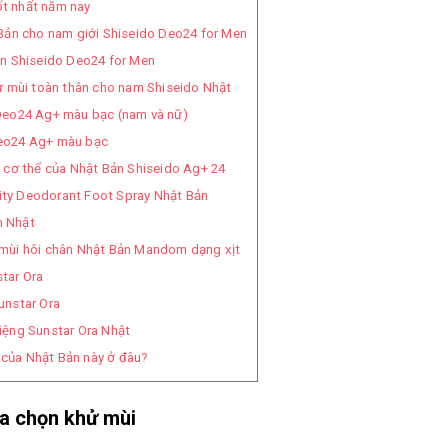
ốt nhất năm nay
 Bản cho nam giới Shiseido Deo24 for Men
ân Shiseido Deo24 for Men
ử mùi toàn thân cho nam Shiseido Nhật
 Deo24 Ag+ màu bạc (nam và nữ)
eo24 Ag+ màu bạc
 cơ thể của Nhật Bản Shiseido Ag+ 24
ty Deodorant Foot Spray Nhật Bản
m Nhật
mùi hôi chân Nhật Bản Mandom dạng xịt
tar Ora
unstar Ora
iệng Sunstar Ora Nhật
 của Nhật Bản này ở đâu?
ựa chọn khử mùi