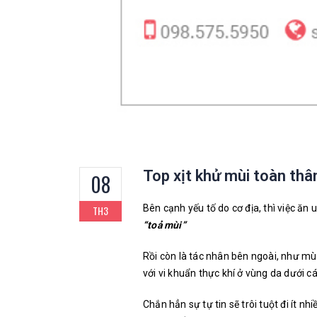
Top xịt khử mùi toàn thâ
08
Bên cạnh yếu tố do cơ địa, thì việc ăn
TH3
“toả mùi”
Rồi còn là tác nhân bên ngoài, như mùa
với vi khuẩn thực khí ở vùng da dưới c
Chắn hẳn sự tự tin sẽ trôi tuột đi ít 